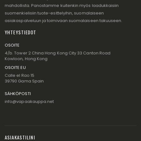
mahdollista. Panostamme kuitenkin myös laadukkaisiin
suomenkielisiin tuote-esittelyihin, suomalaiseen
asiakaspalveluun ja toimivaan suomalaiseen takuuseen.
YHTEYSTIEDOT
OSOITE
4/b. Tower 2 China Hong Kong City 33 Canton Road
Kowloon, Hong Kong
OSOITE EU
Calle el Rao 15
39790 Gama Spain
SÄHKÖPOSTI
info@vapaakauppa.net
ASIAKASTILINI