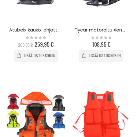
Atubeix kauko-ohjattava hakuvalo 80W
Flycar motoroitu Xenon hakuvalo 55W
Rating:
Rating:
0%
0%
Special
259,95 €
108,95 €
269,95 €
Price
LISÄÄ OSTOSKORIIN
LISÄÄ OSTOSKORIIN