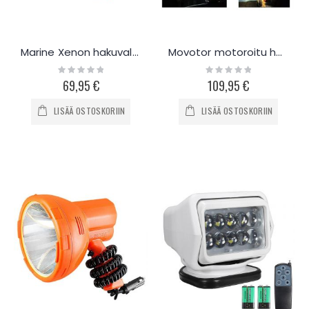
Marine Xenon hakuvalo 12V 55-220W
Movotor motoroitu hakuvalo 60W DC 12/24V
Rating:
Rating:
0%
0%
69,95 €
109,95 €
LISÄÄ OSTOSKORIIN
LISÄÄ OSTOSKORIIN