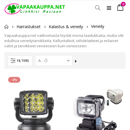
tuot
0
Toggle
Ostosko
Nav
Veneily
Harrastukset
Kalastus & veneily
Vapaakauppa.net valikoimasta löydät monia laadukkaita, mutta silti
edullisia veneilytarvikkeita. Kelluntaliivit, viihdelaitteet ja erilaiset
valot ja tarvikkeet veneeseen kuin veneeseen.
FILTERS
Laskevassa
järjestyksessä
-4%