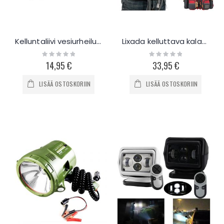
Kelluntaliivi vesiurheiluun ja purjehdukseen
Lixada kelluttava kalastusliivi 95kg
Rating:
Rating:
0%
0%
14,95 €
33,95 €
LISÄÄ OSTOSKORIIN
LISÄÄ OSTOSKORIIN