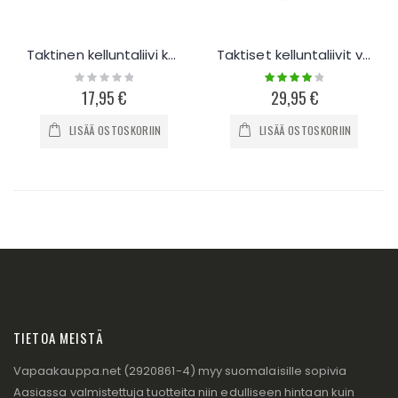
Taktinen kelluntaliivi kaksipuolisena
Taktiset kelluntaliivit varustetaskuilla
Rating:
Rating:
0%
80%
17,95 €
29,95 €
LISÄÄ OSTOSKORIIN
LISÄÄ OSTOSKORIIN
TIETOA MEISTÄ
Vapaakauppa.net (2920861-4) myy suomalaisille sopivia
Aasiassa valmistettuja tuotteita niin edulliseen hintaan kuin