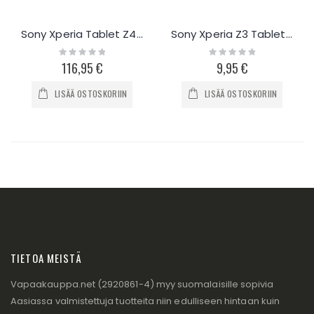
Sony Xperia Tablet Z4 näyttö ja kosketuspaneeli
Sony Xperia Z3 Tablet Compact kuulokeportti
Rating:
Rating:
0%
0%
116,95 €
9,95 €
LISÄÄ OSTOSKORIIN
LISÄÄ OSTOSKORIIN
TIETOA MEISTÄ
Vapaakauppa.net (2920861-4) myy suomalaisille sopivia
Aasiassa valmistettuja tuotteita niin edulliseen hintaan kuin