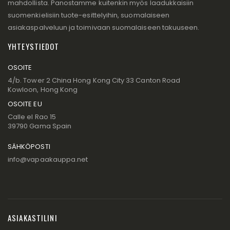
mahdollista. Panostamme kuitenkin myös laadukkaisiin
suomenkielisiin tuote-esittelyihin, suomalaiseen
asiakaspalveluun ja toimivaan suomalaiseen takuuseen.
YHTEYSTIEDOT
OSOITE
4/b. Tower 2 China Hong Kong City 33 Canton Road
Kowloon, Hong Kong
OSOITE EU
Calle el Rao 15
39790 Gama Spain
SÄHKÖPOSTI
info@vapaakauppa.net
ASIAKASTILINI