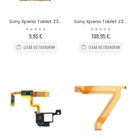
Sony Xperia Tablet Z3 äänenvoimakkuus- ja virta flex-kaapeli
Sony Xperia Tablet Z3 näyttö ja kosketuspaneeli
Rating:
Rating:
0%
0%
9,95 €
108,95 €
LISÄÄ OSTOSKORIIN
LISÄÄ OSTOSKORIIN