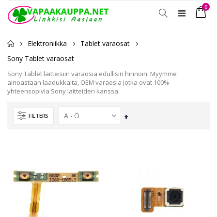
tuot
0
Toggle
Ostosko
Nav
Elektroniikka
Tablet varaosat
Sony Tablet varaosat
Sony Tablet laitteisiin varaosia edullisin hinnoin. Myymme
ainoastaan laadukkaita, OEM varaosia jotka ovat 100%
yhteensopivia Sony laitteiden kanssa.
FILTERS
Laskevassa
järjestyksessä