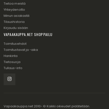
Tietoa meistä
Yhteydenotto
Minun asiakastili
Tilaushistoria
Kirjaudu sisään
VAPAAKAUPPA.NET SHOPPAILU
Toimitusehdot
Toimitustavat ja -aika
Hankinta
Tietosuoja
Tullaus-info
Vapaakauppa.net 2010- © Kaikki oikeudet pidätetään.