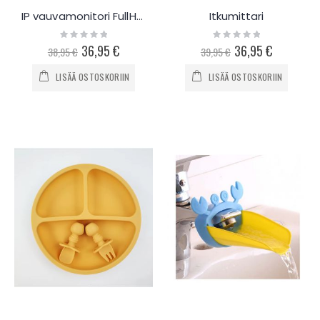
IP vauvamonitori FullHD 1080p
Itkumittari
Rating:
Rating:
0%
0%
Special
36,95 €
Special
36,95 €
38,95 €
39,95 €
Price
Price
LISÄÄ OSTOSKORIIN
LISÄÄ OSTOSKORIIN