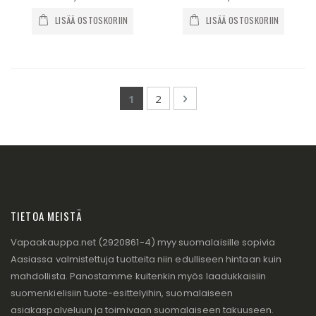
LISÄÄ OSTOSKORIIN
LISÄÄ OSTOSKORIIN
Page
You're currently reading page
Page
Page
Seuraava
1
2
TIETOA MEISTÄ
Vapaakauppa.net (2920861-4) myy suomalaisille sopivia
Aasiassa valmistettuja tuotteita niin edulliseen hintaan kuin
mahdollista. Panostamme kuitenkin myös laadukkaisiin
suomenkielisiin tuote-esittelyihin, suomalaiseen
asiakaspalveluun ja toimivaan suomalaiseen takuuseen.