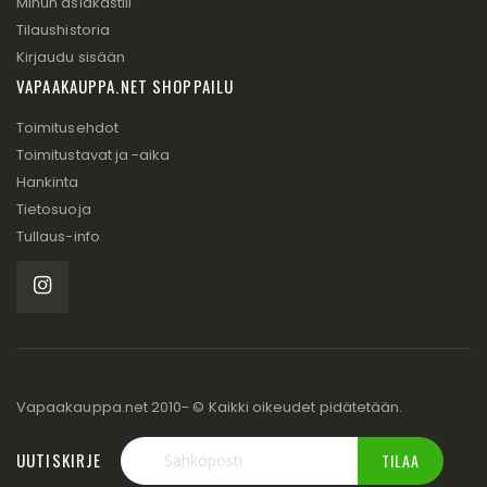
Minun asiakastili
Tilaushistoria
Kirjaudu sisään
VAPAAKAUPPA.NET SHOPPAILU
Toimitusehdot
Toimitustavat ja -aika
Hankinta
Tietosuoja
Tullaus-info
Vapaakauppa.net 2010- © Kaikki oikeudet pidätetään.
UUTISKIRJE
TILAA