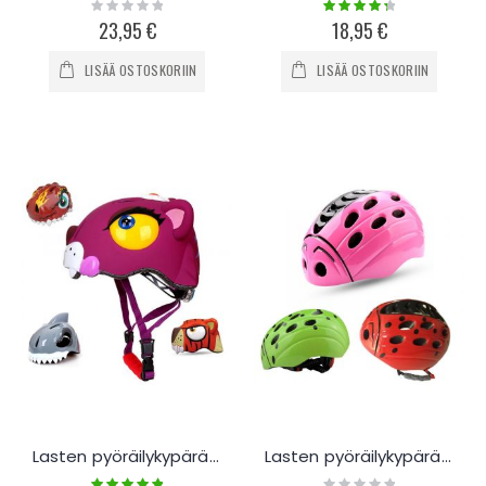
Rating:
Rating:
0%
90%
23,95 €
18,95 €
LISÄÄ OSTOSKORIIN
LISÄÄ OSTOSKORIIN
Lasten pyöräilykypärä HaveFun Animals
Lasten pyöräilykypärä Leppäkerttu
Rating:
Rating: