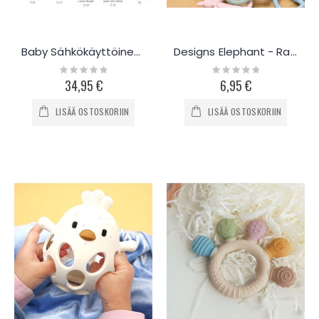
Baby Sähkökäyttöinen Nenäimuri
Designs Elephant - Rabbit purulelu
Rating:
Rating:
0%
0%
34,95 €
6,95 €
LISÄÄ OSTOSKORIIN
LISÄÄ OSTOSKORIIN