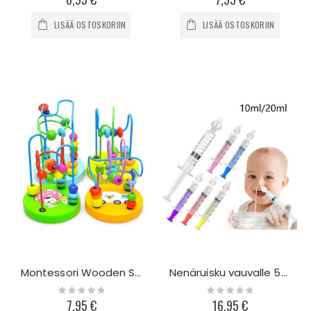
LISÄÄ OSTOSKORIIN
LISÄÄ OSTOSKORIIN
Montessori Wooden Sorting Stacking
Nenäruisku vauvalle 5kpl
Rating:
Rating:
0%
0%
7,95 €
16,95 €