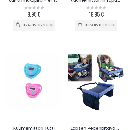
Kulho imukupilla + ensilusikka
Kuumemittari infrapunalla
Rating:
Rating:
0%
0%
8,95 €
19,95 €
LISÄÄ OSTOSKORIIN
LISÄÄ OSTOSKORIIN
Kuumemittari Tutti
Lapsen vedenpitävä matkapöytä