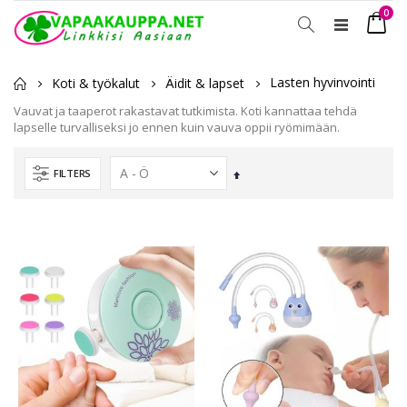
tuot
0
Toggle
Ostosko
Nav
Lasten hyvinvointi
Koti & työkalut
Äidit & lapset
Vauvat ja taaperot rakastavat tutkimista. Koti kannattaa tehdä
lapselle turvalliseksi jo ennen kuin vauva oppii ryömimään.
FILTERS
Laskevassa
järjestyksessä