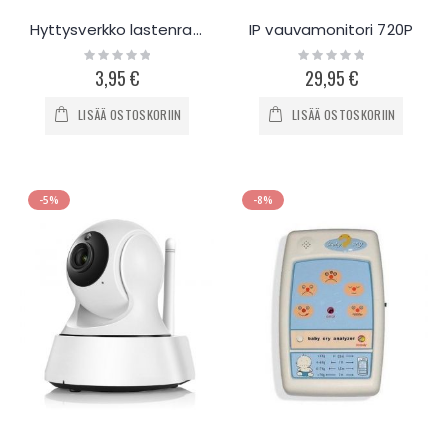
Hyttysverkko lastenrattaisiin
IP vauvamonitori 720P
Rating:
Rating:
0%
0%
3,95 €
29,95 €
LISÄÄ OSTOSKORIIN
LISÄÄ OSTOSKORIIN
-5%
-8%