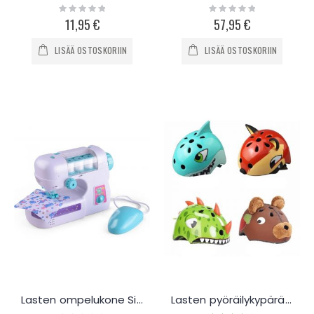
Rating:
Rating:
0%
0%
11,95 €
57,95 €
LISÄÄ OSTOSKORIIN
LISÄÄ OSTOSKORIIN
Lasten ompelukone SimuToy
Lasten pyöräilykypärä HaveFun