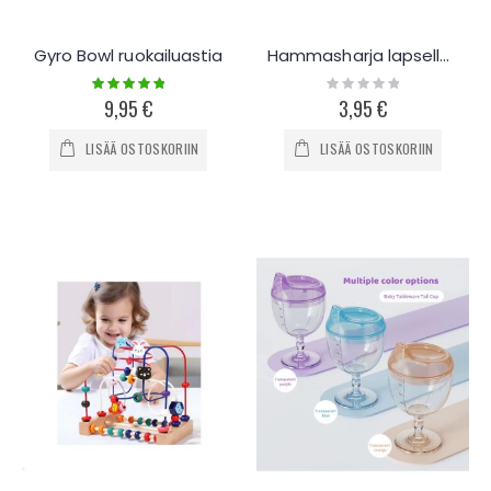
Gyro Bowl ruokailuastia
Hammasharja lapselle 360
Rating:
Rating:
100%
0%
9,95 €
3,95 €
LISÄÄ OSTOSKORIIN
LISÄÄ OSTOSKORIIN