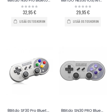
8Bitdo N30 Pro Bluetooth peliohjain
8BITDO NES30 iOS/Android/PC -peliohjain
Rating:
Rating:
0%
0%
32,95 €
29,95 €
LISÄÄ OSTOSKORIIN
LISÄÄ OSTOSKORIIN
8Bitdo SF30 Pro Bluetooth peliohjain
8Bitdo SN30 PRO Bluetooth Retro peliohjain