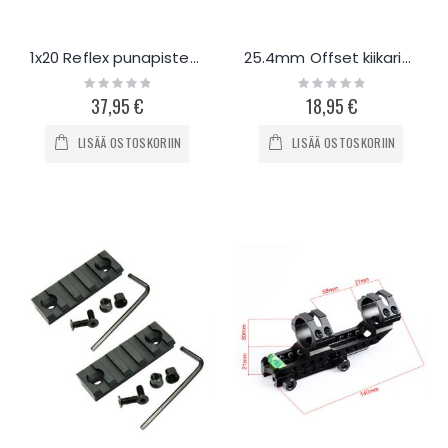
1x20 Reflex punapistetähtäin
25.4mm Offset kiikarinjalusta dovetail kiskoon
Rating:
Rating:
0%
0%
37,95 €
18,95 €
LISÄÄ OSTOSKORIIN
LISÄÄ OSTOSKORIIN