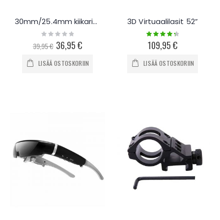
30mm/25.4mm kiikarinjalusta / kulmamittari weaver kiskoon
3D Virtuaalilasit 52”
Rating:
Rating:
0%
90%
Special
36,95 €
109,95 €
39,95 €
Price
LISÄÄ OSTOSKORIIN
LISÄÄ OSTOSKORIIN