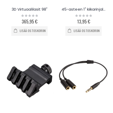
3D Virtuaalilasit 98"
45-asteen 1" kiikarinjalka matala profiili
Rating:
Rating:
0%
0%
365,95 €
13,95 €
LISÄÄ OSTOSKORIIN
LISÄÄ OSTOSKORIIN