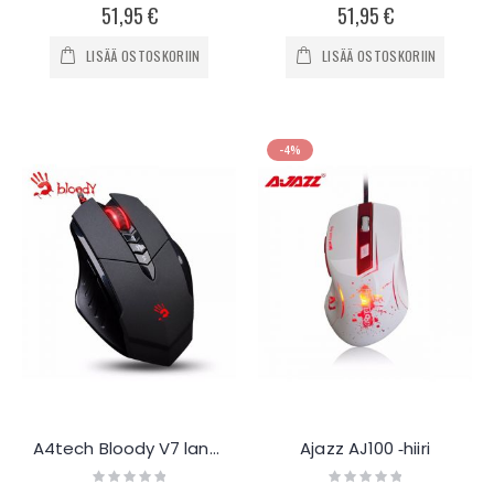
0%
0%
51,95 €
51,95 €
LISÄÄ OSTOSKORIIN
LISÄÄ OSTOSKORIIN
-4%
A4tech Bloody V7 langallinen pelihiiri
Ajazz AJ100 ‐hiiri
Rating:
Rating:
0%
0%