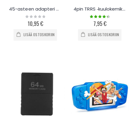
45-asteen adapteri picatinny kiskoon
4pin TRRS ‐kuulokemikrofoniadapteri
Rating:
Rating:
0%
90%
10,95 €
7,95 €
LISÄÄ OSTOSKORIIN
LISÄÄ OSTOSKORIIN