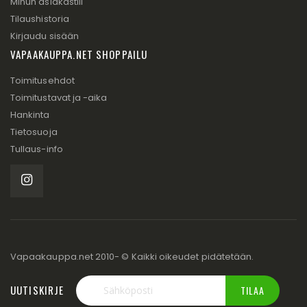
Minun asiakastili
Tilaushistoria
Kirjaudu sisään
VAPAAKAUPPA.NET SHOPPAILU
Toimitusehdot
Toimitustavat ja -aika
Hankinta
Tietosuoja
Tullaus-info
Vapaakauppa.net 2010- © Kaikki oikeudet pidätetään.
UUTISKIRJE
TILAA