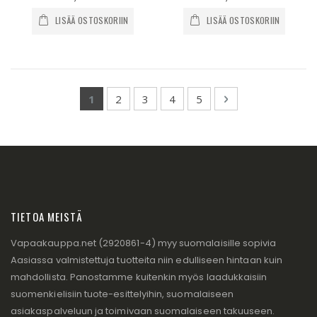
LISÄÄ OSTOSKORIIN
LISÄÄ OSTOSKORIIN
Page
You're currently reading page
Page
Page
Page
Page
Page
Seuraava
1
2
3
4
5
TIETOA MEISTÄ
Vapaakauppa.net (2920861-4) myy suomalaisille sopivia
Aasiassa valmistettuja tuotteita niin edulliseen hintaan kuin
mahdollista. Panostamme kuitenkin myös laadukkaisiin
suomenkielisiin tuote-esittelyihin, suomalaiseen
asiakaspalveluun ja toimivaan suomalaiseen takuuseen.