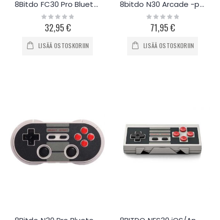
8Bitdo FC30 Pro Bluetooth peliohjain (PC-Mac)
8bitdo N30 Arcade -peliohjain
Rating:
Rating:
0%
0%
32,95 €
71,95 €
LISÄÄ OSTOSKORIIN
LISÄÄ OSTOSKORIIN