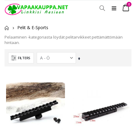
tuot
0
Toggle
Ostosko
Nav
Pelit & E-Sports
Pelaaminen -kategoriasta löydät pelitarvikkeet pettämättömään
hintaan.
FILTERS
Laskevassa
järjestyksessä