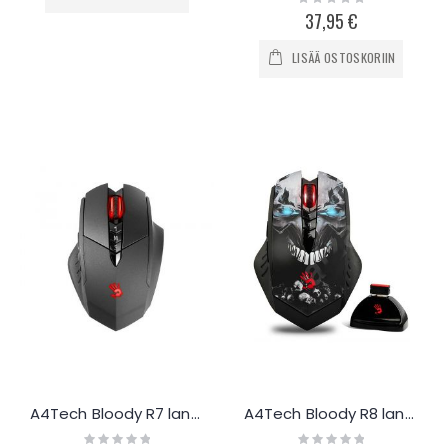
0%
37,95 €
LISÄÄ OSTOSKORIIN
A4Tech Bloody R7 langaton pelihiiri
A4Tech Bloody R8 langaton pelihiiri
Rating:
Rating: