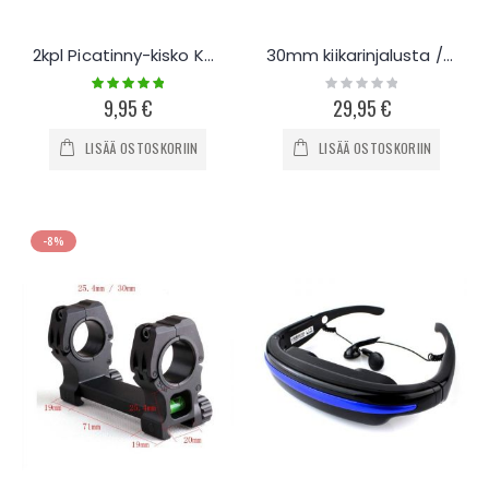
2kpl Picatinny-kisko KeyMod -kiinnityksellä
30mm kiikarinjalusta / kulmamittari picatinny kiskoon
Rating:
Rating:
100%
0%
9,95 €
29,95 €
LISÄÄ OSTOSKORIIN
LISÄÄ OSTOSKORIIN
-8%