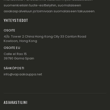
suomenkielisiin tuote-esittelyihin, suomalaiseen
asiakaspalveluun ja toimivaan suomalaiseen takuuseen.
YHTEYSTIEDOT
OSOITE
4/b. Tower 2 China Hong Kong City 33 Canton Road
Kowloon, Hong Kong
OSOITE EU
Calle el Rao 15
39790 Gama Spain
SÄHKÖPOSTI
info@vapaakauppa.net
ASIAKASTILINI