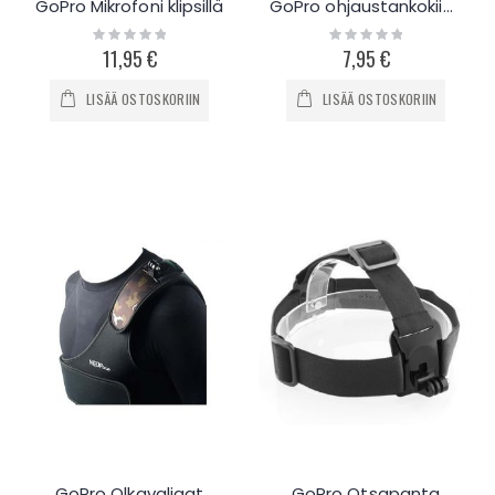
GoPro Mikrofoni klipsillä
GoPro ohjaustankokiinnitys
Rating:
Rating:
0%
0%
11,95 €
7,95 €
LISÄÄ OSTOSKORIIN
LISÄÄ OSTOSKORIIN
GoPro Olkavaljaat
GoPro Otsapanta