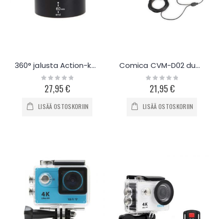
360° jalusta Action-kamera/älypuhelin
Comica CVM-D02 dual nappimikrofoni puhelimeen tai action-kameraan
Rating:
Rating:
0%
0%
27,95 €
21,95 €
LISÄÄ OSTOSKORIIN
LISÄÄ OSTOSKORIIN