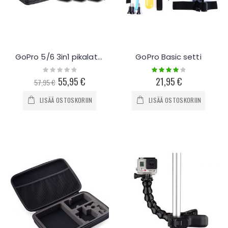
GoPro 5/6 3in1 pikalaturi + 3 akkua Telesin
GoPro Basic setti
Rating:
Rating:
0%
80%
Special
55,95 €
21,95 €
57,95 €
Price
LISÄÄ OSTOSKORIIN
LISÄÄ OSTOSKORIIN