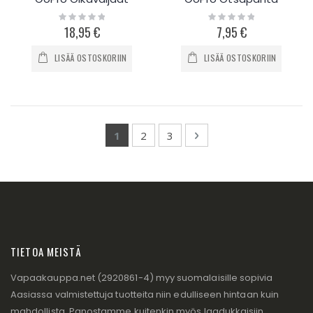
Rating:
Rating:
0%
0%
18,95 €
7,95 €
LISÄÄ OSTOSKORIIN
LISÄÄ OSTOSKORIIN
Page
You're currently reading page
Page
Page
Page
Seuraava
1
2
3
TIETOA MEISTÄ
Vapaakauppa.net (2920861-4) myy suomalaisille sopivia
Aasiassa valmistettuja tuotteita niin edulliseen hintaan kuin
mahdollista. Panostamme kuitenkin myös laadukkaisiin