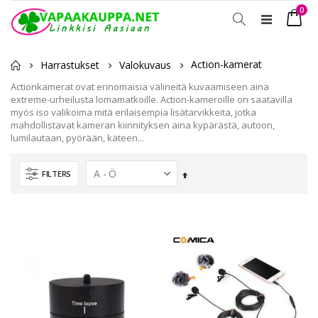
tuot
0
Toggle
Ostosko
Nav
Action-kamerat
Harrastukset
Valokuvaus
Actionkamerat ovat erinomaisia välineitä kuvaamiseen aina
extreme-urheilusta lomamatkoille. Action-kameroille on saatavilla
myös iso valikoima mitä erilaisempia lisätarvikkeita, jotka
mahdollistavat kameran kiinnityksen aina kypärästä, autoon,
lumilautaan, pyörään, käteen...
FILTERS
Laskevassa
järjestyksessä