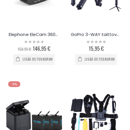
Elephone EleCam 360° WiFi-kamera
GoPro 3-WAY taittovarsi
Rating:
Rating:
0%
0%
Special
146,95 €
15,95 €
150,95 €
Price
LISÄÄ OSTOSKORIIN
LISÄÄ OSTOSKORIIN
-3%