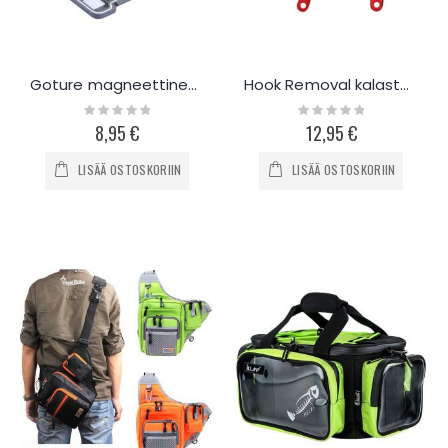
Goture magneettinen perhorasia slim
Hook Removal kalastuspihdit 12cm
Rating:
Rating:
0%
0%
8,95 €
12,95 €
LISÄÄ OSTOSKORIIN
LISÄÄ OSTOSKORIIN