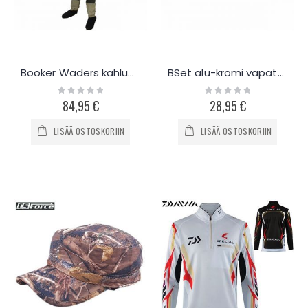
Booker Waders kahluuhousut
BSet alu-kromi vapateline kaidekiinnityksellä
Rating:
Rating:
0%
0%
84,95 €
28,95 €
LISÄÄ OSTOSKORIIN
LISÄÄ OSTOSKORIIN