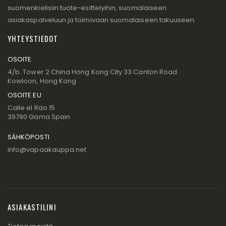
suomenkielisiin tuote-esittelyihin, suomalaiseen
asiakaspalveluun ja toimivaan suomalaiseen takuuseen.
YHTEYSTIEDOT
OSOITE
4/b. Tower 2 China Hong Kong City 33 Canton Road
Kowloon, Hong Kong
OSOITE EU
Calle el Rao 15
39790 Gama Spain
SÄHKÖPOSTI
info@vapaakauppa.net
ASIAKASTILINI