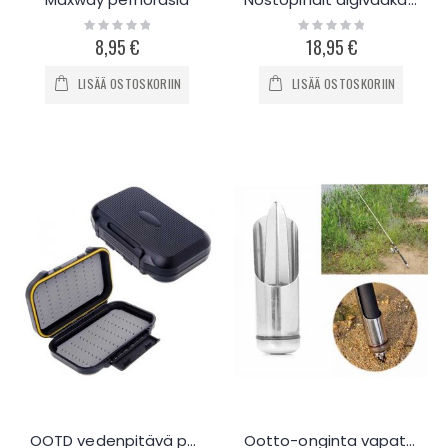
Rating:
Rating:
0%
0%
8,95 €
18,95 €
LISÄÄ OSTOSKORIIN
LISÄÄ OSTOSKORIIN
OOTD vedenpitävä perhorasia
Ootto-onginta vapateline 25cm