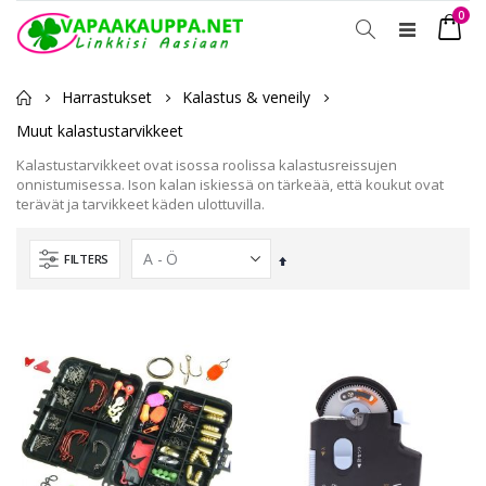
tuot
0
Toggle
Ostosko
Nav
Harrastukset
Kalastus & veneily
Muut kalastustarvikkeet
Kalastustarvikkeet ovat isossa roolissa kalastusreissujen
onnistumisessa. Ison kalan iskiessä on tärkeää, että koukut ovat
terävät ja tarvikkeet käden ulottuvilla.
FILTERS
Laskevassa
järjestyksessä