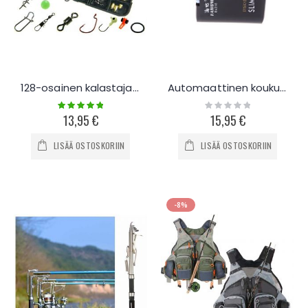
128-osainen kalastajan setti
Automaattinen koukunsolmija
Rating:
Rating:
100%
0%
13,95 €
15,95 €
LISÄÄ OSTOSKORIIN
LISÄÄ OSTOSKORIIN
-8%