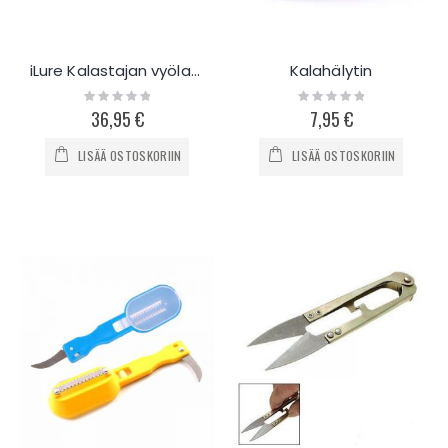
iLure Kalastajan vyölaukku vieheille
Kalahälytin
Rating:
Rating:
0%
0%
36,95 €
7,95 €
LISÄÄ OSTOSKORIIN
LISÄÄ OSTOSKORIIN