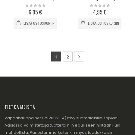
Rating:
Rating:
0%
0%
6,95 €
4,95 €
LISÄÄ OSTOSKORIIN
LISÄÄ OSTOSKORIIN
Page
You're currently reading page
Page
Page
Seuraava
1
2
TIETOA MEISTÄ
Vapaakauppa.net (2920861-4) myy suomalaisille sopivia
Aasiassa valmistettuja tuotteita niin edulliseen hintaan kuin
mahdollista. Panostamme kuitenkin myös laadukkaisiin