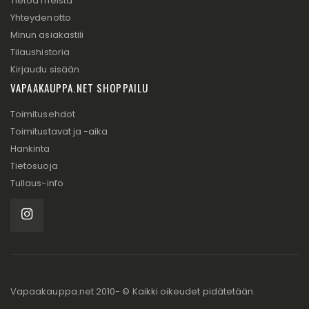
Tietoa meistä
Yhteydenotto
Minun asiakastili
Tilaushistoria
Kirjaudu sisään
VAPAAKAUPPA.NET SHOPPAILU
Toimitusehdot
Toimitustavat ja -aika
Hankinta
Tietosuoja
Tullaus-info
Vapaakauppa.net 2010- © Kaikki oikeudet pidätetään.