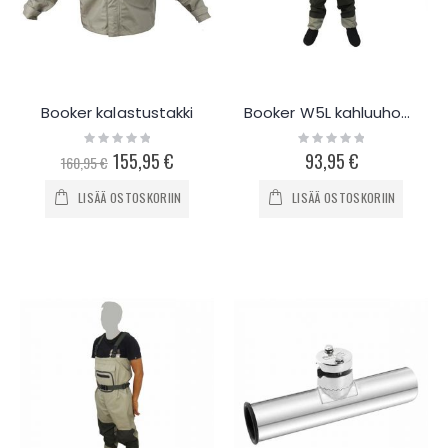
Booker kalastustakki
Booker W5L kahluuhousut
Rating:
Rating:
0%
0%
Special
155,95 €
93,95 €
160,95 €
Price
LISÄÄ OSTOSKORIIN
LISÄÄ OSTOSKORIIN