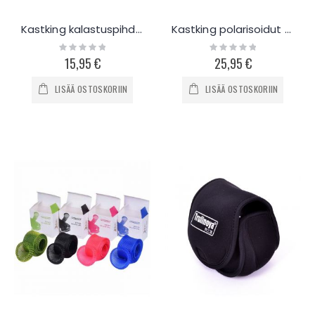
Kastking kalastuspihdit 19cm Alu
Kastking polarisoidut aurinkolasit kalastukseen
Rating:
Rating:
0%
0%
15,95 €
25,95 €
LISÄÄ OSTOSKORIIN
LISÄÄ OSTOSKORIIN