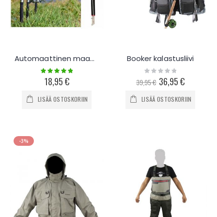
Automaattinen maahankiinnitettävä vapa 2.1 - 2.7m
Booker kalastusliivi
Rating:
Rating:
100%
0%
18,95 €
Special
36,95 €
39,95 €
Price
LISÄÄ OSTOSKORIIN
LISÄÄ OSTOSKORIIN
-3%