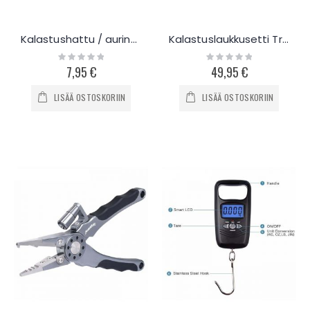
Kalastushattu / aurinkohattu niskasuojalla ja maskilla
Kalastuslaukkusetti Trulinoya
Rating:
Rating:
0%
0%
7,95 €
49,95 €
LISÄÄ OSTOSKORIIN
LISÄÄ OSTOSKORIIN