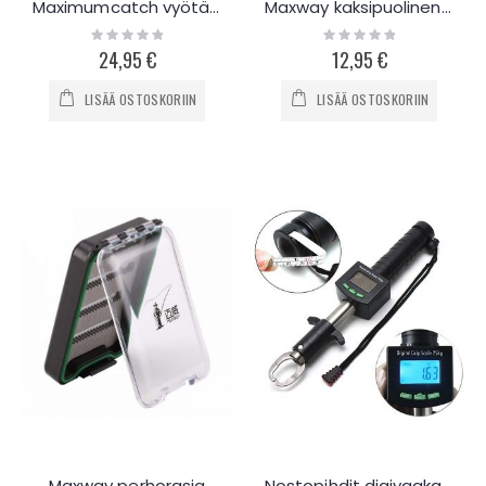
Maximumcatch vyötäröolkalaukku
Maxway kaksipuolinen perhorasia
Rating:
Rating:
0%
0%
24,95 €
12,95 €
LISÄÄ OSTOSKORIIN
LISÄÄ OSTOSKORIIN
Maxway perhorasia
Nostopihdit digivaakalla & mittanauhalla