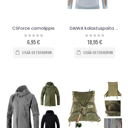
CSForce camolippis
DAIWA kalastuspaita UV-suojattu
Rating:
Rating:
0%
0%
6,95 €
18,95 €
LISÄÄ OSTOSKORIIN
LISÄÄ OSTOSKORIIN