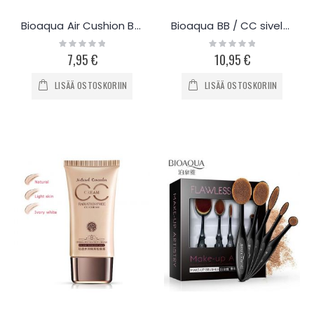
Bioaqua Air Cushion BB -voide
Bioaqua BB / CC siveltimet 7x
Rating:
Rating:
0%
0%
7,95 €
10,95 €
LISÄÄ OSTOSKORIIN
LISÄÄ OSTOSKORIIN