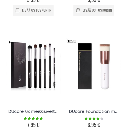
LISÄÄ OSTOSKORIIN
LISÄÄ OSTOSKORIIN
DUcare 6x meikkisiveltimet
DUcare Foundation meikkisivellin
Rating:
Rating:
100%
90%
7,95 €
6,95 €