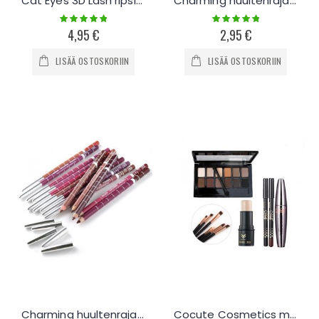
Cat Eyes 3D Lash ripsiväri
Charming huultenrajauskynä
Rating:
Rating:
100%
100%
4,95 €
2,95 €
LISÄÄ OSTOSKORIIN
LISÄÄ OSTOSKORIIN
Charming huultenrajauskynät 12kpl
Cocute Cosmetics meikkisetti - A