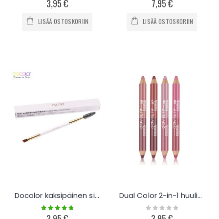
3,95 €
7,95 €
LISÄÄ OSTOSKORIIN
LISÄÄ OSTOSKORIIN
Docolor kaksipäinen sivellin
Dual Color 2-in-1 huulipunakynä
Rating:
Rating:
100%
0%
3,95 €
3,95 €