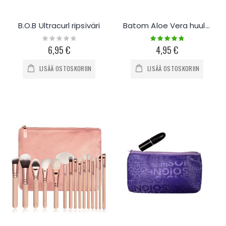
B.O.B Ultracurl ripsiväri
Batom Aloe Vera huulirasva / huulipuna
Rating:
Rating:
0%
100%
6,95 €
4,95 €
LISÄÄ OSTOSKORIIN
LISÄÄ OSTOSKORIIN