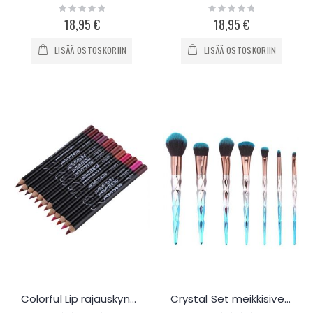
Rating:
Rating:
0%
0%
18,95 €
18,95 €
LISÄÄ OSTOSKORIIN
LISÄÄ OSTOSKORIIN
Colorful Lip rajauskynä huulille 12kpl
Crystal Set meikkisiveltimet, 7kpl