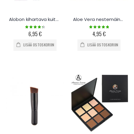
Alobon kihartava kuituripsiväri
Aloe Vera nestemäinen huulirasva / huulipuna
Rating:
Rating:
90%
100%
6,95 €
4,95 €
LISÄÄ OSTOSKORIIN
LISÄÄ OSTOSKORIIN