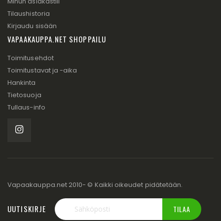
Minun asiakastili
Tilaushistoria
Kirjaudu sisään
VAPAAKAUPPA.NET SHOPPAILU
Toimitusehdot
Toimitustavat ja -aika
Hankinta
Tietosuoja
Tullaus-info
Vapaakauppa.net 2010- © Kaikki oikeudet pidätetään.
UUTISKIRJE
TILAA