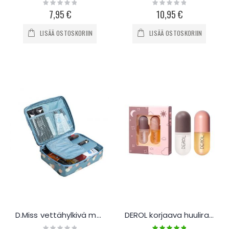
Rating:
Rating:
0%
0%
7,95 €
10,95 €
LISÄÄ OSTOSKORIIN
LISÄÄ OSTOSKORIIN
D.Miss vettähylkivä meikkilaukku
DEROL korjaava huulirasva setti
Rating:
Rating: