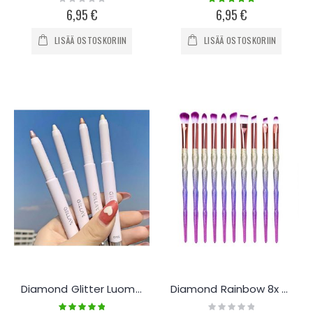
0%
100%
6,95 €
6,95 €
LISÄÄ OSTOSKORIIN
LISÄÄ OSTOSKORIIN
Diamond Glitter Luomivärikynä
Diamond Rainbow 8x meikkisiveltimet
Rating:
Rating: