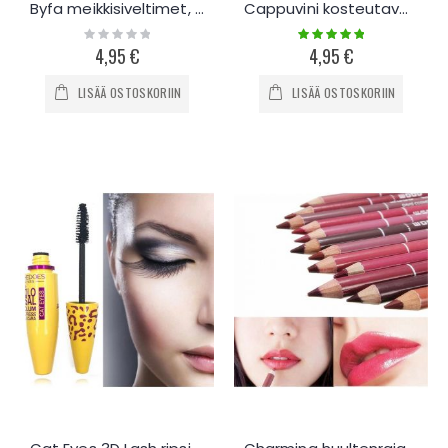
Byfa meikkisiveltimet, 5 kappaleen setti
Cappuvini kosteutava huulirasva
Rating:
Rating:
0%
100%
4,95 €
4,95 €
LISÄÄ OSTOSKORIIN
LISÄÄ OSTOSKORIIN