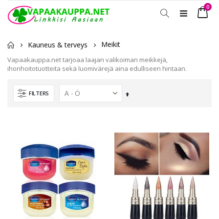
tuot
0
Toggle
Ostosko
Nav
Meikit
Kauneus & terveys
Vapaakauppa.net tarjoaa laajan valikoiman meikkejä,
ihonhoitotuotteita sekä luomivärejä aina edulliseen hintaan.
FILTERS
Laskevassa
järjestyksessä