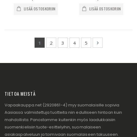
LISÄÄ OSTOSKORIIN
LISÄÄ OSTOSKORIIN
Page
You're currently reading page
Page
Page
Page
Page
Page
Seuraava
1
2
3
4
5
TIETOA MEISTÄ
Vapaakauppa.net (2920861-4) myy suomalaisille sopivia
Aasiassa valmistettuja tuotteita niin edulliseen hintaan kuin
mahdollista. Panostamme kuitenkin myös laadukkaisiin
suomenkielisiin tuote-esittelyihin, suomalaiseen
asiakaspalveluun ja toimivaan suomalaiseen takuuseen.