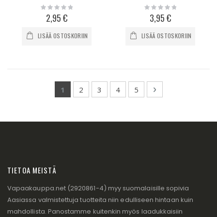
Rating:
Rating:
0%
0%
2,95 €
3,95 €
LISÄÄ OSTOSKORIIN
LISÄÄ OSTOSKORIIN
Page
You're currently reading page
Page
Page
Page
Page
Page
Seuraava
1
2
3
4
5
TIETOA MEISTÄ
Vapaakauppa.net (2920861-4) myy suomalaisille sopivia
Aasiassa valmistettuja tuotteita niin edulliseen hintaan kuin
mahdollista. Panostamme kuitenkin myös laadukkaisiin