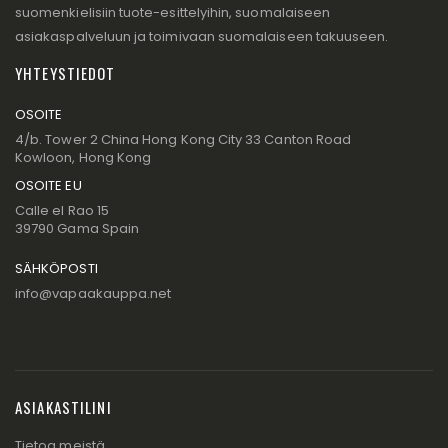
suomenkielisiin tuote-esittelyihin, suomalaiseen
asiakaspalveluun ja toimivaan suomalaiseen takuuseen.
YHTEYSTIEDOT
OSOITE
4/b. Tower 2 China Hong Kong City 33 Canton Road
Kowloon, Hong Kong
OSOITE EU
Calle el Rao 15
39790 Gama Spain
SÄHKÖPOSTI
info@vapaakauppa.net
ASIAKASTILINI
Tietoa meistä