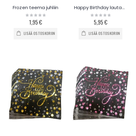
Frozen teema juhliin
Happy Birthday lautasliinat 20kpl - lila-kulta
Rating:
Rating:
0%
0%
1,95 €
5,95 €
LISÄÄ OSTOSKORIIN
LISÄÄ OSTOSKORIIN