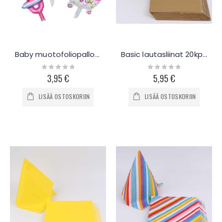
Baby muotofoliopallo -setti
Basic lautasliinat 20kpl - kahvi
Rating:
Rating:
0%
0%
3,95 €
5,95 €
LISÄÄ OSTOSKORIIN
LISÄÄ OSTOSKORIIN