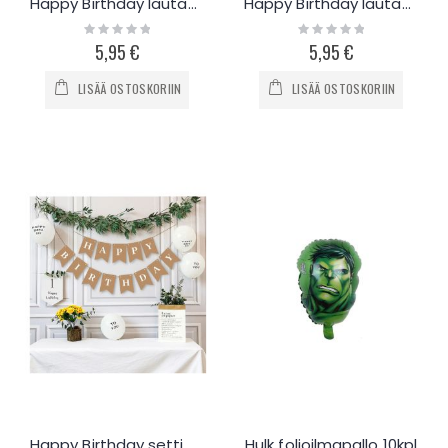
Happy Birthday lautasliinat 20kpl - valkoinen-kulta
Happy Birthday lautasliinat 20kpl - valkoinen-ruusukulta
Rating:
Rating:
0%
0%
5,95 €
5,95 €
LISÄÄ OSTOSKORIIN
LISÄÄ OSTOSKORIIN
Happy Birthday setti - kokoa itse!
Hulk folioilmapallo 10kpl