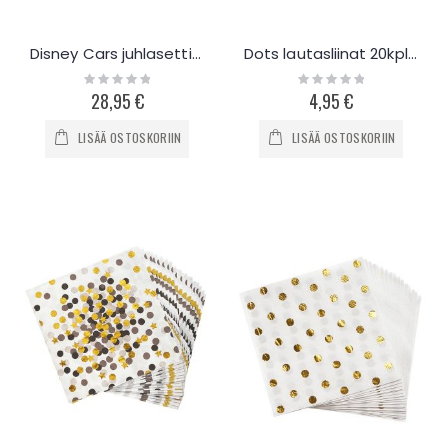
Disney Cars juhlasetti 8-henk
Dots lautasliinat 20kpl - hopea
Rating:
Rating:
0%
0%
28,95 €
4,95 €
LISÄÄ OSTOSKORIIN
LISÄÄ OSTOSKORIIN