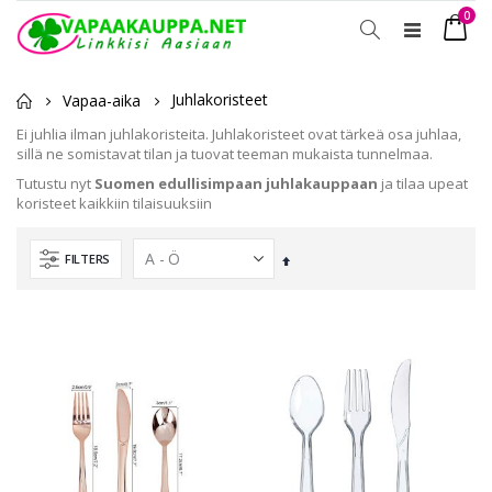
tuot
0
Toggle
Ostosko
Nav
Juhlakoristeet
Vapaa-aika
Ei juhlia ilman juhlakoristeita. Juhlakoristeet ovat tärkeä osa juhlaa,
sillä ne somistavat tilan ja tuovat teeman mukaista tunnelmaa.
Tutustu nyt
Suomen edullisimpaan juhlakauppaan
ja tilaa upeat
koristeet kaikkiin tilaisuuksiin
FILTERS
Laskevassa
järjestyksessä