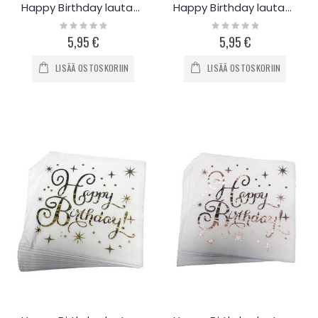
Happy Birthday lautasliinat 20kpl - sinikulta
Happy Birthday lautasliinat 20kpl - valkoinen-hopea
Rating:
Rating:
0%
0%
5,95 €
5,95 €
LISÄÄ OSTOSKORIIN
LISÄÄ OSTOSKORIIN