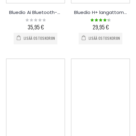
Bluedio Ai Bluetooth-kuulokkeet mikrofonilla
Bluedio H+ langattomat kuulokkeet
Rating:
Rating:
0%
90%
35,95 €
29,95 €
LISÄÄ OSTOSKORIIN
LISÄÄ OSTOSKORIIN