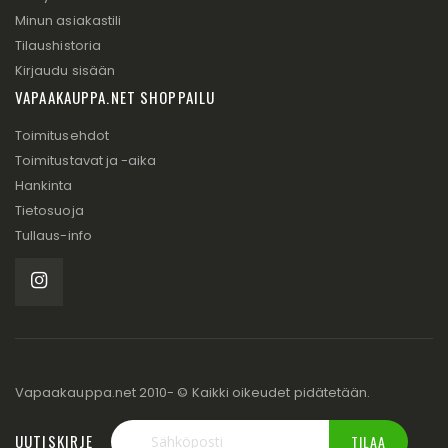
Minun asiakastili
Tilaushistoria
Kirjaudu sisään
VAPAAKAUPPA.NET SHOPPAILU
Toimitusehdot
Toimitustavat ja -aika
Hankinta
Tietosuoja
Tullaus-info
Vapaakauppa.net 2010- © Kaikki oikeudet pidätetään.
UUTISKIRJE
TILAA