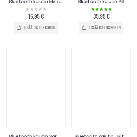
Bluetooth kaiutin Mini X3
Bluetooth kaiutin Pill
Rating:
Rating:
0%
100%
16,95 €
35,95 €
LISÄÄ OSTOSKORIIN
LISÄÄ OSTOSKORIIN
Bluetooth kaiutin Sardine 10W
Bluetooth kaiutin UBit S28