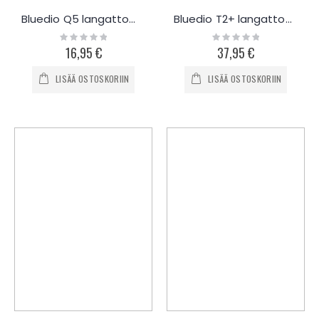
Bluedio Q5 langattomat kuulokkeet
Bluedio T2+ langattomat kuulokkeet
Rating:
Rating:
0%
0%
16,95 €
37,95 €
LISÄÄ OSTOSKORIIN
LISÄÄ OSTOSKORIIN