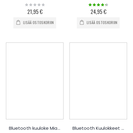
Rating:
Rating:
0%
90%
21,95 €
24,95 €
LISÄÄ OSTOSKORIIN
LISÄÄ OSTOSKORIIN
Bluetooth kuuloke Miatone
Bluetooth Kuulokkeet Baseus B11