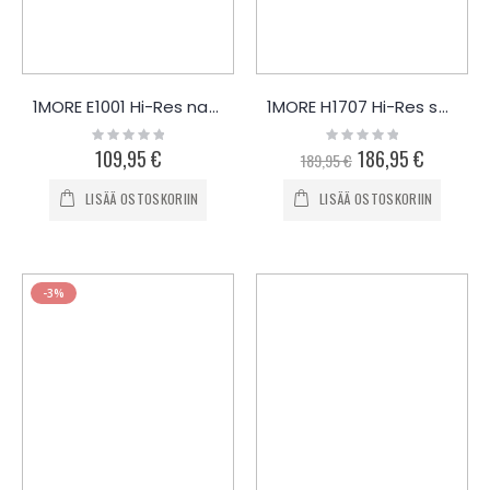
1MORE E1001 Hi-Res nappikuulokkeet mikrofonilla
1MORE H1707 Hi-Res sankakuulokkeet
Rating:
Rating:
0%
0%
109,95 €
Special
186,95 €
189,95 €
Price
LISÄÄ OSTOSKORIIN
LISÄÄ OSTOSKORIIN
-3%