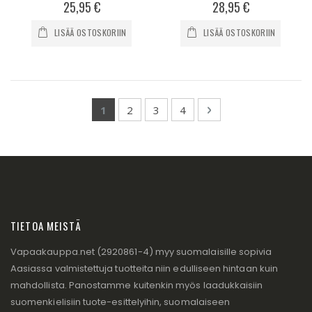
0%
0%
25,95 €
28,95 €
LISÄÄ OSTOSKORIIN
LISÄÄ OSTOSKORIIN
Page
You're currently reading page
Page
Page
Page
Page
Seuraava
1
2
3
4
TIETOA MEISTÄ
Vapaakauppa.net (2920861-4) myy suomalaisille sopivia
Aasiassa valmistettuja tuotteita niin edulliseen hintaan kuin
mahdollista. Panostamme kuitenkin myös laadukkaisiin
suomenkielisiin tuote-esittelyihin, suomalaiseen