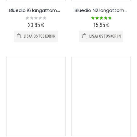
Bluedio i6 langattomat kuulokkeet
Bluedio N2 langattomat kuulokkeet
Rating:
Rating:
0%
100%
23,95 €
15,95 €
LISÄÄ OSTOSKORIIN
LISÄÄ OSTOSKORIIN