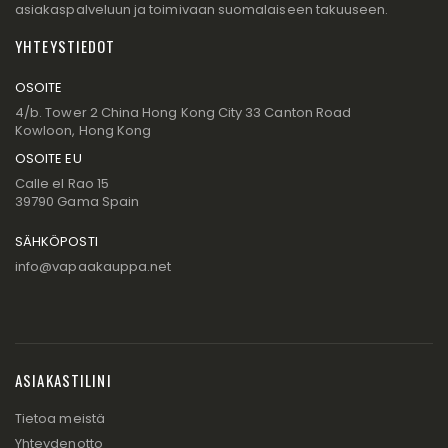
asiakaspalveluun ja toimivaan suomalaiseen takuuseen.
YHTEYSTIEDOT
OSOITE
4/b. Tower 2 China Hong Kong City 33 Canton Road
Kowloon, Hong Kong
OSOITE EU
Calle el Rao 15
39790 Gama Spain
SÄHKÖPOSTI
info@vapaakauppa.net
ASIAKASTILINI
Tietoa meistä
Yhteydenotto