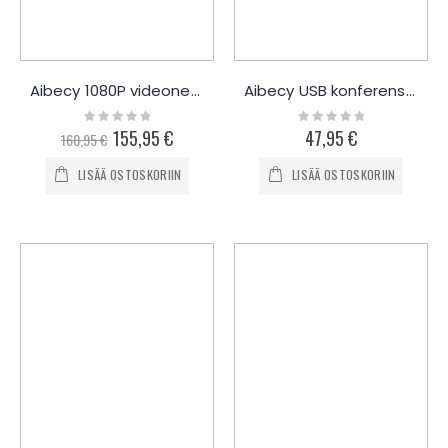
Aibecy 1080P videoneuvottelukamera
Aibecy USB konferenssikaiutin
Rating:
Rating:
0%
0%
Special
155,95 €
47,95 €
160,95 €
Price
LISÄÄ OSTOSKORIIN
LISÄÄ OSTOSKORIIN