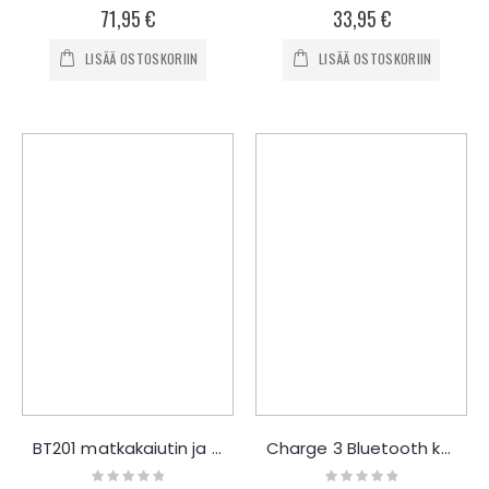
0%
0%
71,95 €
33,95 €
LISÄÄ OSTOSKORIIN
LISÄÄ OSTOSKORIIN
BT201 matkakaiutin ja taskulamppu
Charge 3 Bluetooth kaiutin 20W
Rating:
Rating: