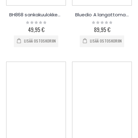
BH868 sankakuulokkeet mikrofonilla
Bluedio A langattomat kuulokkeet
Rating:
Rating:
0%
0%
49,95 €
89,95 €
LISÄÄ OSTOSKORIIN
LISÄÄ OSTOSKORIIN