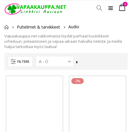
tuot
0
Toggle
Ostosko
Nav
Audio
Puhelimet & tarvikkeet
Vapaakauppa.net valikoimasta löydät parhaat kuulokkeet
urheiluun, pelaamiseen ja vapaa-aikaan halvalla netistä. Ja meillä
halpa tarkoittaa myös laatua!
FILTERS
Laskevassa
järjestyksessä
-2%