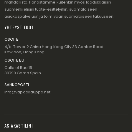
mahdollista. Panostamme kuitenkin myös laadukkaisiin
suomenkielisiin tuote-esittelyihin, suomalaiseen
asiakaspalveluun ja toimivaan suomalaiseen takuuseen.
YHTEYSTIEDOT
OSOITE
4/b. Tower 2 China Hong Kong City 33 Canton Road
Kowloon, Hong Kong
OSOITE EU
Calle el Rao 15
39790 Gama Spain
SÄHKÖPOSTI
info@vapaakauppa.net
ASIAKASTILINI