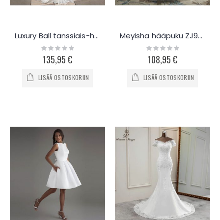
Luxury Ball tanssiais-hääpuku D7498
Meyisha hääpuku ZJ9036
Rating:
Rating:
0%
0%
135,95 €
108,95 €
LISÄÄ OSTOSKORIIN
LISÄÄ OSTOSKORIIN