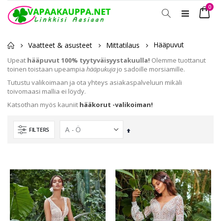
tuot
0
Toggle
Ostosko
Nav
Hääpuvut
Vaatteet & asusteet
Mittatilaus
Upeat
hääpuvut 100% tyytyväisyystakuulla!
Olemme tuottanut
toinen toistaan upeampia
hääpukuja
jo sadoille morsiamille.
Tutustu valikoimaan ja ota yhteys asiakaspalveluun mikäli
toivomaasi mallia ei löydy.
Katsothan myös kauniit
hääkorut -valikoiman!
FILTERS
Laskevassa
järjestyksessä