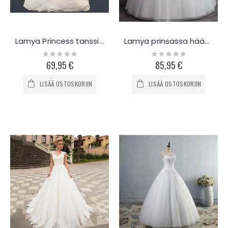
Lamya Princess tanssiais hääpuku L138
Lamya prinsassa hääpuku L793
Rating:
Rating:
0%
0%
69,95 €
85,95 €
LISÄÄ OSTOSKORIIN
LISÄÄ OSTOSKORIIN