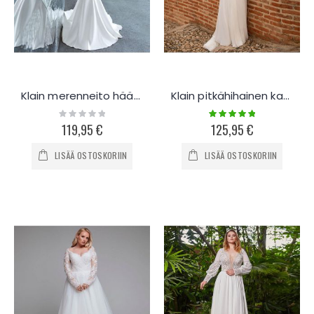
Klain merenneito hääpuku K482
Klain pitkähihainen kappelilaahus hääpuku K121
Rating:
Rating:
0%
100%
119,95 €
125,95 €
LISÄÄ OSTOSKORIIN
LISÄÄ OSTOSKORIIN