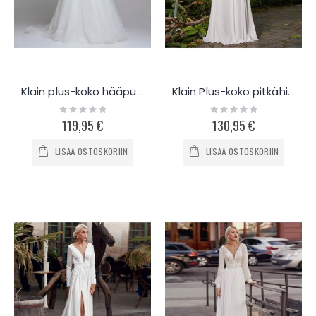
Klain plus-koko hääpuku pitkähihainen K08
Klain Plus-koko pitkähihainen hääpuku K479
Rating:
Rating:
0%
0%
119,95 €
130,95 €
LISÄÄ OSTOSKORIIN
LISÄÄ OSTOSKORIIN