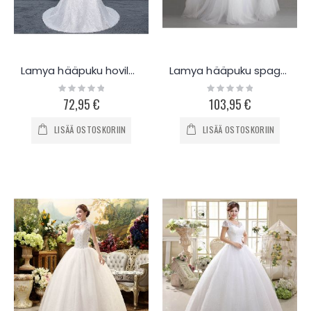
Lamya hääpuku hovilaahuksella L503
Lamya hääpuku spagettiolkaimilla L726
Rating:
Rating:
0%
0%
72,95 €
103,95 €
LISÄÄ OSTOSKORIIN
LISÄÄ OSTOSKORIIN