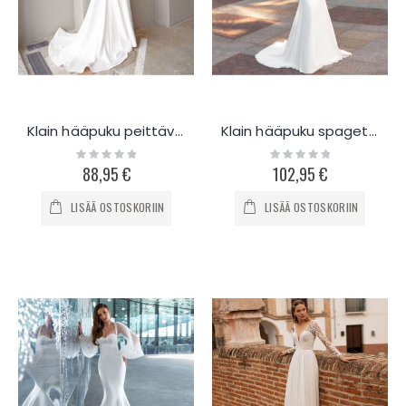
Klain hääpuku peittävillä olkaimilla K712
Klain hääpuku spagettiolkaimilla K558
Rating:
Rating:
0%
0%
88,95 €
102,95 €
LISÄÄ OSTOSKORIIN
LISÄÄ OSTOSKORIIN