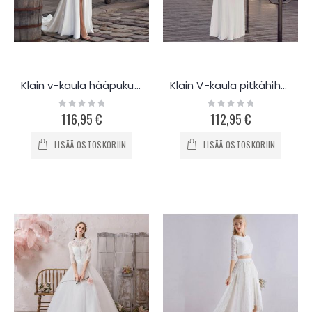
Klain v-kaula hääpuku K356
Klain V-kaula pitkähihainen hääpuku K352
Rating:
Rating:
0%
0%
116,95 €
112,95 €
LISÄÄ OSTOSKORIIN
LISÄÄ OSTOSKORIIN