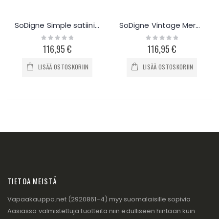
SoDigne Simple satiininen hääpuku
SoDigne Vintage Mermaid hääpuku D053
Rating:
Rating:
0%
0%
116,95 €
116,95 €
LISÄÄ OSTOSKORIIN
LISÄÄ OSTOSKORIIN
TIETOA MEISTÄ
Vapaakauppa.net (2920861-4) myy suomalaisille sopivia
Aasiassa valmistettuja tuotteita niin edulliseen hintaan kuin