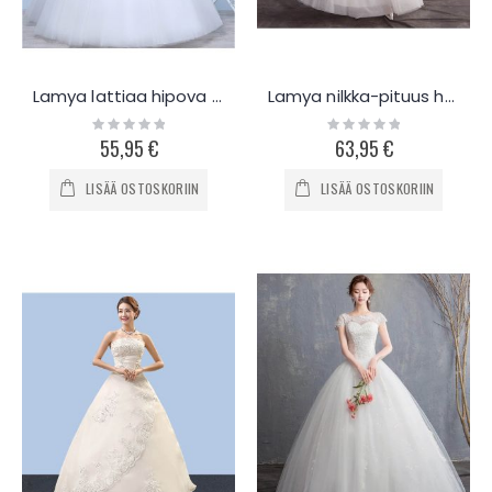
Lamya lattiaa hipova olkaimeton hääpuku L124
Lamya nilkka-pituus hääpuku L529
Rating:
Rating:
0%
0%
55,95 €
63,95 €
LISÄÄ OSTOSKORIIN
LISÄÄ OSTOSKORIIN