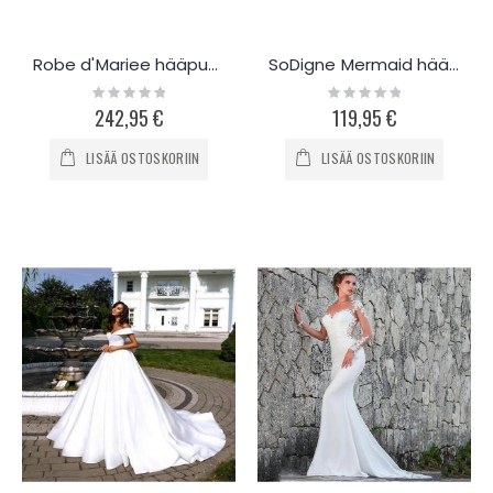
Robe d'Mariee hääpuku avoimella kaulalla D2021B
SoDigne Mermaid hääpuku v-aukolla D9522
Rating:
Rating:
0%
0%
242,95 €
119,95 €
LISÄÄ OSTOSKORIIN
LISÄÄ OSTOSKORIIN