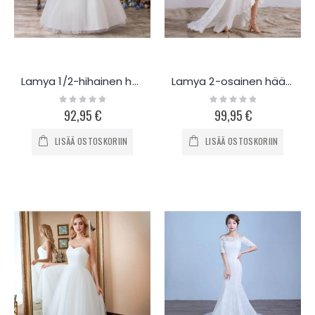
Lamya 1/2-hihainen hääpuku L819
Lamya 2-osainen hääpuku L465
Rating:
Rating:
0%
0%
92,95 €
99,95 €
LISÄÄ OSTOSKORIIN
LISÄÄ OSTOSKORIIN