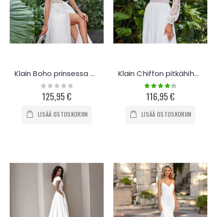
Klain Boho prinsessa hääpuku K904
Klain Chiffon pitkähihainen hääpuku K27
Rating:
Rating:
0%
90%
125,95 €
116,95 €
LISÄÄ OSTOSKORIIN
LISÄÄ OSTOSKORIIN