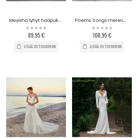
Meyisha lyhyt hääpuku D2020
Poems Songs merenneito hääpuku P890
Rating:
Rating:
0%
0%
89,95 €
108,95 €
LISÄÄ OSTOSKORIIN
LISÄÄ OSTOSKORIIN