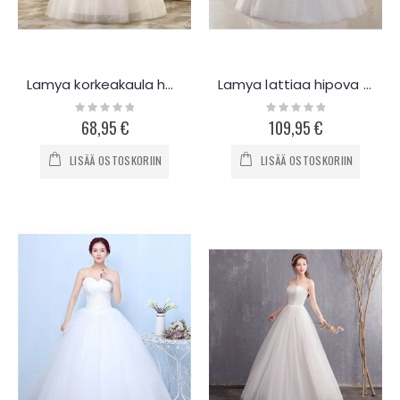
Lamya korkeakaula hääpuku L026
Lamya lattiaa hipova hääpuku L086
Rating:
Rating:
0%
0%
68,95 €
109,95 €
LISÄÄ OSTOSKORIIN
LISÄÄ OSTOSKORIIN