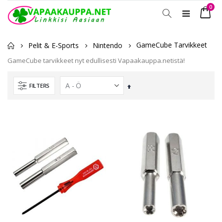
tuot
0
Toggle
Ostosko
Nav
GameCube Tarvikkeet
Pelit & E-Sports
Nintendo
GameCube tarvikkeet nyt edullisesti Vapaakauppa.netistä!
FILTERS
Laskevassa
järjestyksessä