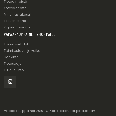
Tietoa meistä
Yhteydenotto
Minun asiakastili
Tilaushistoria
Kirjaudu sisään
VAPAAKAUPPA.NET SHOPPAILU
Toimitusehdot
Toimitustavat ja -aika
Hankinta
Tietosuoja
Tullaus-info
Vapaakauppa.net 2010- © Kaikki oikeudet pidätetään.