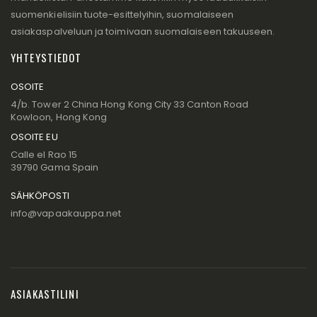
suomenkielisiin tuote-esittelyihin, suomalaiseen
asiakaspalveluun ja toimivaan suomalaiseen takuuseen.
YHTEYSTIEDOT
OSOITE
4/b. Tower 2 China Hong Kong City 33 Canton Road
Kowloon, Hong Kong
OSOITE EU
Calle el Rao 15
39790 Gama Spain
SÄHKÖPOSTI
info@vapaakauppa.net
ASIAKASTILINI