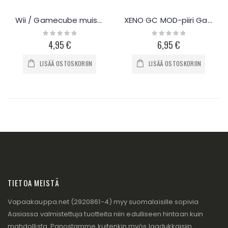
Wii / Gamecube muistikortti 8Mb
XENO GC MOD-piiri GameCube pelikonsolille
Rating:
Rating:
0%
0%
4,95 €
6,95 €
LISÄÄ OSTOSKORIIN
LISÄÄ OSTOSKORIIN
TIETOA MEISTÄ
Vapaakauppa.net (2920861-4) myy suomalaisille sopivia
Aasiassa valmistettuja tuotteita niin edulliseen hintaan kuin
mahdollista. Panostamme kuitenkin myös laadukkaisiin