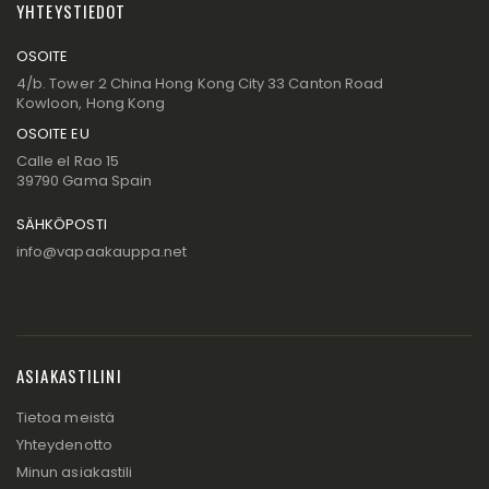
YHTEYSTIEDOT
OSOITE
4/b. Tower 2 China Hong Kong City 33 Canton Road
Kowloon, Hong Kong
OSOITE EU
Calle el Rao 15
39790 Gama Spain
SÄHKÖPOSTI
info@vapaakauppa.net
ASIAKASTILINI
Tietoa meistä
Yhteydenotto
Minun asiakastili