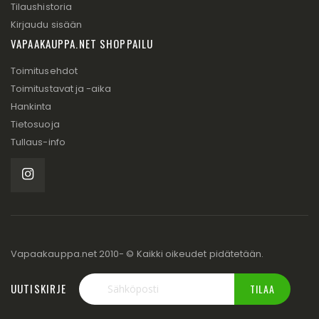
Tilaushistoria
Kirjaudu sisään
VAPAAKAUPPA.NET SHOPPAILU
Toimitusehdot
Toimitustavat ja -aika
Hankinta
Tietosuoja
Tullaus-info
Vapaakauppa.net 2010- © Kaikki oikeudet pidätetään.
UUTISKIRJE
TILAA