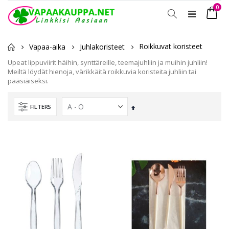
tuot
0
Toggle
Ostosko
Nav
Roikkuvat koristeet
Vapaa-aika
Juhlakoristeet
Upeat lippuviirit häihin, synttäreille, teemajuhliin ja muihin juhliin!
Meiltä löydät hienoja, värikkäitä roikkuvia koristeita juhliin tai
pääsiäiseksi.
FILTERS
Laskevassa
järjestyksessä