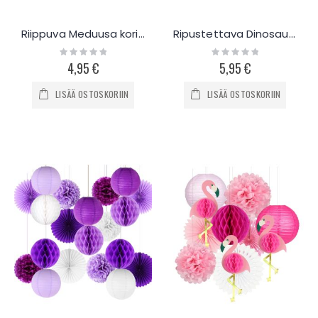
Riippuva Meduusa koriste
Ripustettava Dinosaur-koriste 3kpl
Rating:
Rating:
0%
0%
4,95 €
5,95 €
LISÄÄ OSTOSKORIIN
LISÄÄ OSTOSKORIIN