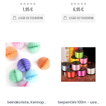
Rating:
Rating:
0%
0%
1,95 €
6,95 €
LISÄÄ OSTOSKORIIN
LISÄÄ OSTOSKORIIN
Seinäkoriste, Kennopaperipallo
Serpentiini 100m - useita värejä