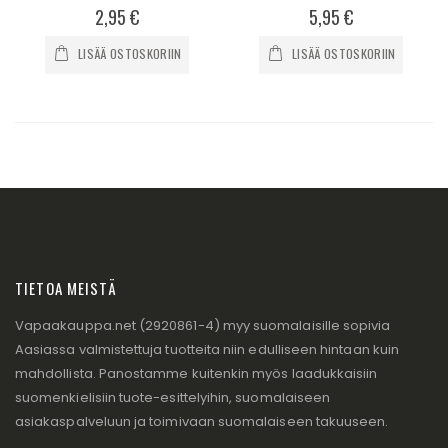
0%
0%
2,95 €
5,95 €
LISÄÄ OSTOSKORIIN
LISÄÄ OSTOSKORIIN
TIETOA MEISTÄ
Vapaakauppa.net (2920861-4) myy suomalaisille sopivia
Aasiassa valmistettuja tuotteita niin edulliseen hintaan kuin
mahdollista. Panostamme kuitenkin myös laadukkaisiin
suomenkielisiin tuote-esittelyihin, suomalaiseen
asiakaspalveluun ja toimivaan suomalaiseen takuuseen.