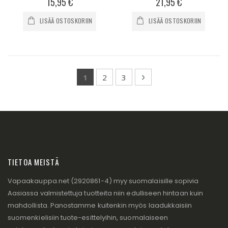
15,95 €
21,95 €
LISÄÄ OSTOSKORIIN
LISÄÄ OSTOSKORIIN
Page
You're currently reading page
Page
Page
Page
Seuraava
1
2
3
TIETOA MEISTÄ
Vapaakauppa.net (2920861-4) myy suomalaisille sopivia
Aasiassa valmistettuja tuotteita niin edulliseen hintaan kuin
mahdollista. Panostamme kuitenkin myös laadukkaisiin
suomenkielisiin tuote-esittelyihin, suomalaiseen