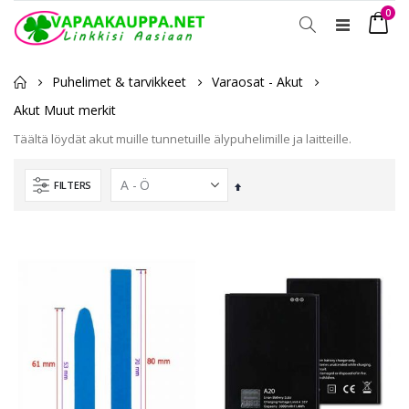
tuot
0
Toggle
Ostosko
Nav
Puhelimet & tarvikkeet
Varaosat - Akut
Akut Muut merkit
Täältä löydät akut muille tunnetuille älypuhelimille ja laitteille.
FILTERS
Laskevassa
järjestyksessä