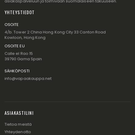
asiakaspalveluun ja toimivaan suomalaiseen takuuseen.
YHTEYSTIEDOT
OSOITE
4/b. Tower 2 China Hong Kong City 33 Canton Road
Kowloon, Hong Kong
OSOITE EU
Calle el Rao 15
39790 Gama Spain
SÄHKÖPOSTI
info@vapaakauppa.net
ASIAKASTILINI
Tietoa meistä
Yhteydenotto