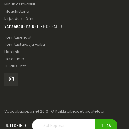
Minun asiakastili
Tilaushistoria
Kirjaudu sisään
VAPAAKAUPPA.NET SHOPPAILU
Toimitusehdot
Toimitustavat ja -aika
Hankinta
Tietosuoja
Tullaus-info
Vapaakauppa.net 2010- © Kaikki oikeudet pidätetään.
UUTISKIRJE
TILAA