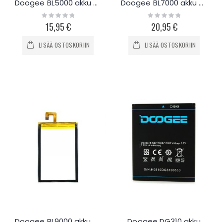
Doogee BL5000 akku 5050mAh
Doogee BL7000 akku 7060mAh
Rating:
Rating:
0%
0%
15,95 €
20,95 €
LISÄÄ OSTOSKORIIN
LISÄÄ OSTOSKORIIN
Doogee BL9000 akku 9000mAh
Doogee DG310 akku