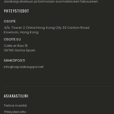
asiakaspalveluun ja toimivaan suomalaiseen takuuseen.
YHTEYSTIEDOT
OSOITE
4/b. Tower 2 China Hong Kong City 33 Canton Road
Kowloon, Hong Kong
OSOITE EU
Calle el Rao 15
39790 Gama Spain
SÄHKÖPOSTI
info@vapaakauppa.net
ASIAKASTILINI
Tietoa meistä
Yhteydenotto