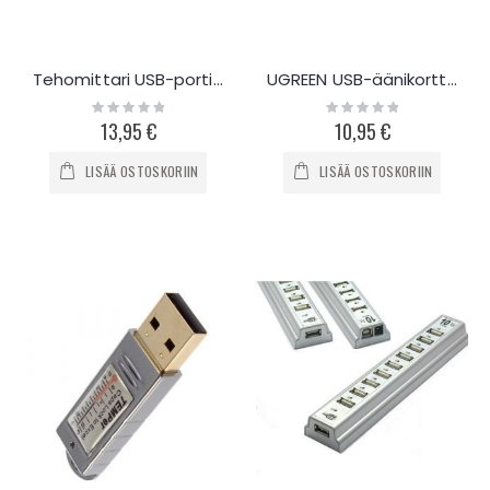
Tehomittari USB-portilla 3-30 V
UGREEN USB-äänikortti mykistys-painikkeilla
Rating:
Rating:
0%
0%
13,95 €
10,95 €
LISÄÄ OSTOSKORIIN
LISÄÄ OSTOSKORIIN