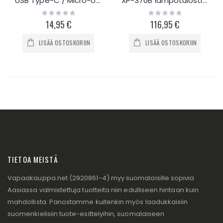
USB Type-C / Micro-USB endoskooppi
XP-370B lämpötulostin 80mm
Rating:
Rating:
0%
0%
14,95 €
116,95 €
LISÄÄ OSTOSKORIIN
LISÄÄ OSTOSKORIIN
TIETOA MEISTÄ
Vapaakauppa.net (2920861-4) myy suomalaisille sopivia
Aasiassa valmistettuja tuotteita niin edulliseen hintaan kuin
mahdollista. Panostamme kuitenkin myös laadukkaisiin
suomenkielisiin tuote-esittelyihin, suomalaiseen