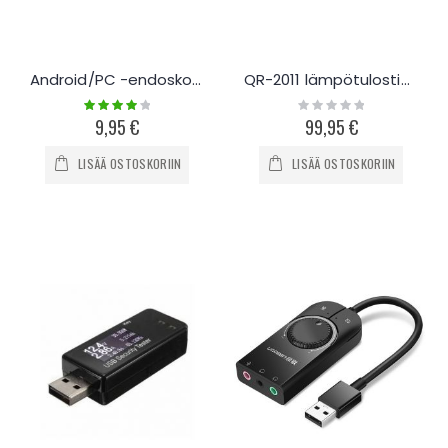
Android/PC -endoskooppi 1,5m/5,5mm
QR-2011 lämpötulostin 82mm
Rating:
Rating:
80%
0%
9,95 €
99,95 €
LISÄÄ OSTOSKORIIN
LISÄÄ OSTOSKORIIN