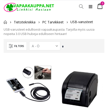
tuot
0
Toggle
Ostosko
Nav
USB-varusteet
Tietotekniikka
PC Tarvikkeet
USB-varusteet edullisesti vapaakaupasta. Tarjolla myös uusia
nopeita 3.0 USB-hubeja edulliseen hintaan!
FILTERS
Laskevassa
järjestyksessä