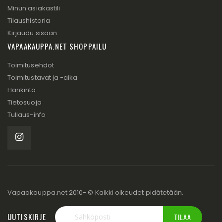
Minun asiakastili
Tilaushistoria
Kirjaudu sisään
VAPAAKAUPPA.NET SHOPPAILU
Toimitusehdot
Toimitustavat ja -aika
Hankinta
Tietosuoja
Tullaus-info
Vapaakauppa.net 2010- © Kaikki oikeudet pidätetään.
UUTISKIRJE
TILAA