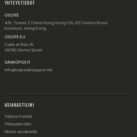
YHTEYSTIEDOT
OSOITE
4/b. Tower 2 China Hong Kong City 33 Canton Road
Kowloon, Hong Kong
OSOITE EU
Calle el Rao 15
39790 Gama Spain
SÄHKÖPOSTI
info@vapaakauppa.net
ASIAKASTILINI
Tietoa meistä
Yhteydenotto
Minun asiakastili