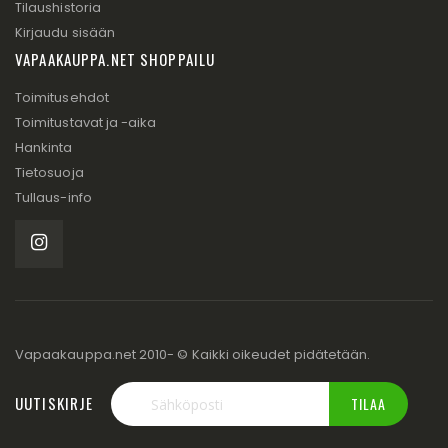
Tilaushistoria
Kirjaudu sisään
VAPAAKAUPPA.NET SHOPPAILU
Toimitusehdot
Toimitustavat ja -aika
Hankinta
Tietosuoja
Tullaus-info
Vapaakauppa.net 2010- © Kaikki oikeudet pidätetään.
UUTISKIRJE
TILAA