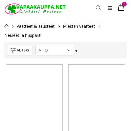
0
Toggle
Ostosko
Nav
Vaatteet & asusteet
Miesten vaatteet
Neuleet ja hupparit
FILTERS
Laskevassa
järjestyksessä