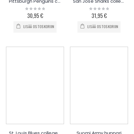
Pittsburgh Penguins collegepaita
San Jose Sharks collegepaita
Rating:
Rating:
0%
0%
30,95 €
31,95 €
LISÄÄ OSTOSKORIIN
LISÄÄ OSTOSKORIIN
St. Louis Blues collegepaita
Suomi Army huppari