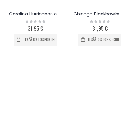
Carolina Hurricanes collegepaita
Chicago Blackhawks collegepaita
Rating:
Rating:
0%
0%
31,95 €
31,95 €
LISÄÄ OSTOSKORIIN
LISÄÄ OSTOSKORIIN