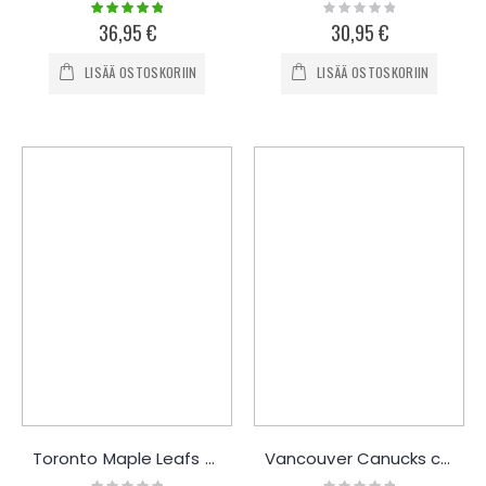
Rating:
Rating:
100%
0%
36,95 €
30,95 €
LISÄÄ OSTOSKORIIN
LISÄÄ OSTOSKORIIN
Toronto Maple Leafs collegepaita
Vancouver Canucks collegepaita
Rating:
Rating: