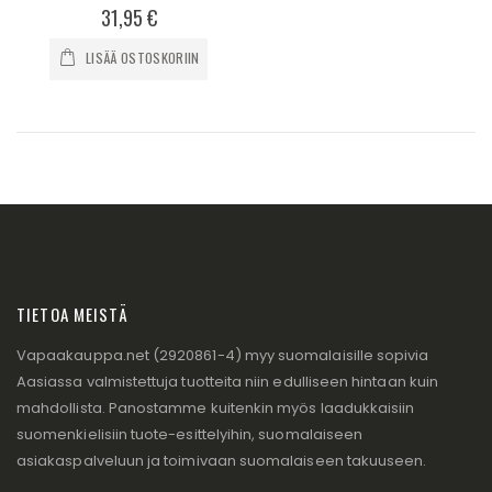
0%
31,95 €
LISÄÄ OSTOSKORIIN
TIETOA MEISTÄ
Vapaakauppa.net (2920861-4) myy suomalaisille sopivia
Aasiassa valmistettuja tuotteita niin edulliseen hintaan kuin
mahdollista. Panostamme kuitenkin myös laadukkaisiin
suomenkielisiin tuote-esittelyihin, suomalaiseen
asiakaspalveluun ja toimivaan suomalaiseen takuuseen.