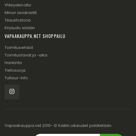
Yhteydenotto
Minun asiakastili
Tilaushistoria
Kirjaudu sisään
VAPAAKAUPPA.NET SHOPPAILU
Toimitusehdot
Toimitustavat ja -aika
Hankinta
Tietosuoja
Tullaus-info
Vapaakauppa.net 2010- © Kaikki oikeudet pidätetään.