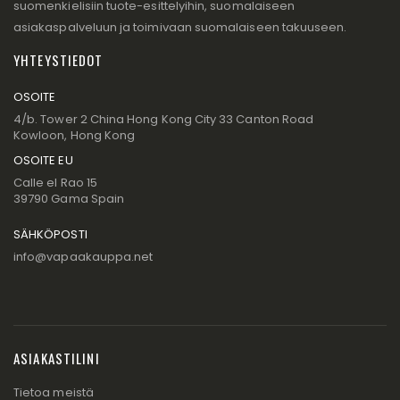
suomenkielisiin tuote-esittelyihin, suomalaiseen
asiakaspalveluun ja toimivaan suomalaiseen takuuseen.
YHTEYSTIEDOT
OSOITE
4/b. Tower 2 China Hong Kong City 33 Canton Road
Kowloon, Hong Kong
OSOITE EU
Calle el Rao 15
39790 Gama Spain
SÄHKÖPOSTI
info@vapaakauppa.net
ASIAKASTILINI
Tietoa meistä