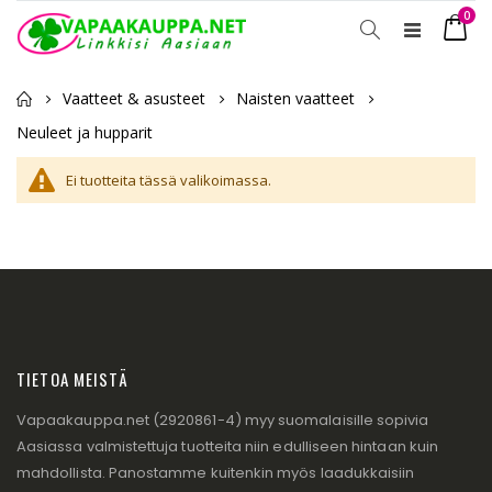
tuot
0
Toggle
Ostosko
Nav
Vaatteet & asusteet
Naisten vaatteet
Neuleet ja hupparit
Ei tuotteita tässä valikoimassa.
TIETOA MEISTÄ
Vapaakauppa.net (2920861-4) myy suomalaisille sopivia
Aasiassa valmistettuja tuotteita niin edulliseen hintaan kuin
mahdollista. Panostamme kuitenkin myös laadukkaisiin