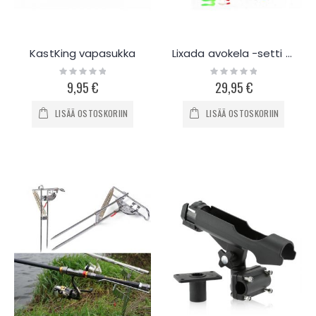
KastKing vapasukka
Lixada avokela -setti 1.5-2.4m
Rating:
Rating:
0%
0%
9,95 €
29,95 €
LISÄÄ OSTOSKORIIN
LISÄÄ OSTOSKORIIN