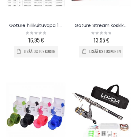
Goture hiilikuituvapa 1.8-3.0m
Goture Stream koskikalastus vapa 3.0 - 7.2m
Rating:
Rating:
0%
0%
16,95 €
13,95 €
LISÄÄ OSTOSKORIIN
LISÄÄ OSTOSKORIIN