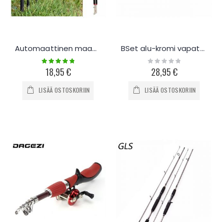
Automaattinen maahankiinnitettävä vapa 2.1 - 2.7m
BSet alu-kromi vapateline kaidekiinnityksellä
Rating:
Rating:
100%
0%
18,95 €
28,95 €
LISÄÄ OSTOSKORIIN
LISÄÄ OSTOSKORIIN