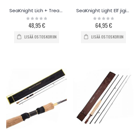
SeaKnight Lich + Treant avokela -setti
SeaKnight Light Elf jigivapa 2.1m / 2.4m
Rating:
Rating:
0%
0%
48,95 €
64,95 €
LISÄÄ OSTOSKORIIN
LISÄÄ OSTOSKORIIN