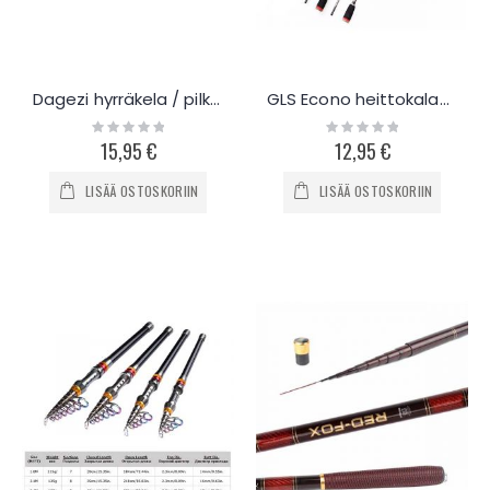
Dagezi hyrräkela / pilkki -setti
GLS Econo heittokalastus vapa 1.8m
Rating:
Rating:
0%
0%
15,95 €
12,95 €
LISÄÄ OSTOSKORIIN
LISÄÄ OSTOSKORIIN