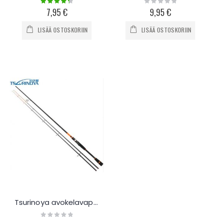
90%
0%
7,95 €
9,95 €
LISÄÄ OSTOSKORIIN
LISÄÄ OSTOSKORIIN
Tsurinoya avokelavapa kahdella kärjellä 2.4m
Rating: