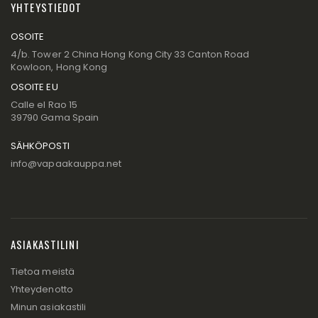
YHTEYSTIEDOT
OSOITE
4/b. Tower 2 China Hong Kong City 33 Canton Road
Kowloon, Hong Kong
OSOITE EU
Calle el Rao 15
39790 Gama Spain
SÄHKÖPOSTI
info@vapaakauppa.net
ASIAKASTILINI
Tietoa meistä
Yhteydenotto
Minun asiakastili