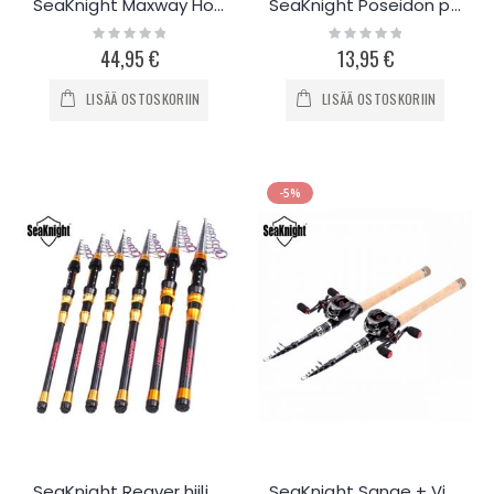
SeaKnight Maxway Honor perhovapa 1.98m
SeaKnight Poseidon pilkkisetti
Rating:
Rating:
0%
0%
44,95 €
13,95 €
LISÄÄ OSTOSKORIIN
LISÄÄ OSTOSKORIIN
-5%
SeaKnight Reaver hiilikuituvapa 1.8m - 3.0m
SeaKnight Sange + Viper hyrräkela -setti