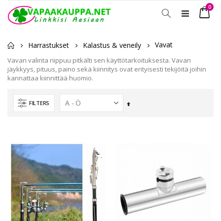
tuot
0
Toggle
Ostosko
Nav
Vavat
Harrastukset
Kalastus & veneily
Vavan valinta riippuu pitkälti sen käyttötarkoituksesta. Vavan
jäykkyys, pituus, paino sekä kiinnitys ovat erityisesti tekijöitä joihin
kannattaa kiinnittää huomio.
FILTERS
Laskevassa
järjestyksessä