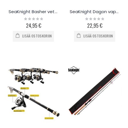
SeaKnight Basher vetouisteluvapa 2.1m / 2.4m
SeaKnight Dagon vapa 1.8m - 3.0m
Rating:
Rating:
0%
0%
24,95 €
22,95 €
LISÄÄ OSTOSKORIIN
LISÄÄ OSTOSKORIIN