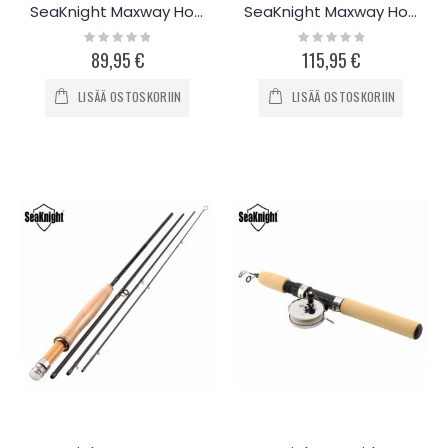
SeaKnight Maxway Honor 9/10 perhovapa 3.9m
SeaKnight Maxway Honor perhosetti 5/6
Rating:
Rating:
0%
0%
89,95 €
115,95 €
LISÄÄ OSTOSKORIIN
LISÄÄ OSTOSKORIIN