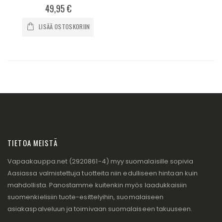
0%
49,95 €
LISÄÄ OSTOSKORIIN
TIETOA MEISTÄ
Vapaakauppa.net (2920861-4) myy suomalaisille sopivia
Aasiassa valmistettuja tuotteita niin edulliseen hintaan kuin
mahdollista. Panostamme kuitenkin myös laadukkaisiin
suomenkielisiin tuote-esittelyihin, suomalaiseen
asiakaspalveluun ja toimivaan suomalaiseen takuuseen.