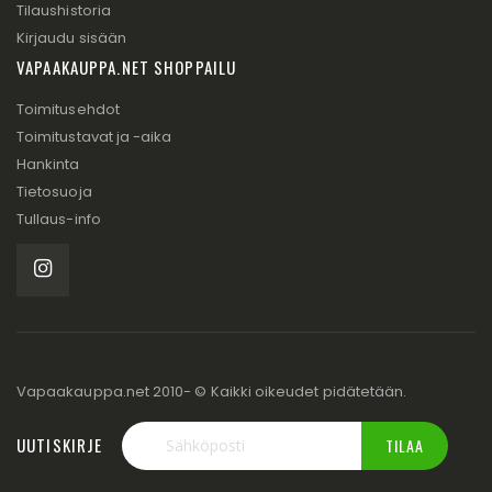
Tilaushistoria
Kirjaudu sisään
VAPAAKAUPPA.NET SHOPPAILU
Toimitusehdot
Toimitustavat ja -aika
Hankinta
Tietosuoja
Tullaus-info
Vapaakauppa.net 2010- © Kaikki oikeudet pidätetään.
UUTISKIRJE
TILAA