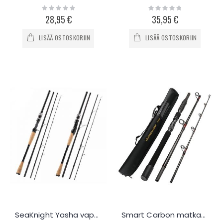
Rating:
Rating:
0%
0%
28,95 €
35,95 €
LISÄÄ OSTOSKORIIN
LISÄÄ OSTOSKORIIN
SeaKnight Yasha vapa 2.1m - 2.7m
Smart Carbon matkavapa 2.1m