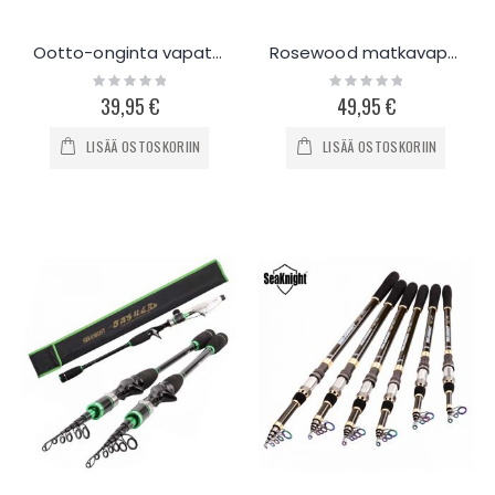
Ootto-onginta vapateline kolmelle vavalle
Rosewood matkavapa avokelalle 1.98m
Rating:
Rating:
0%
0%
39,95 €
49,95 €
LISÄÄ OSTOSKORIIN
LISÄÄ OSTOSKORIIN