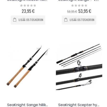
Rating:
Rating:
0%
0%
23,95 €
Special
53,95 €
56,95 €
Price
LISÄÄ OSTOSKORIIN
LISÄÄ OSTOSKORIIN
SeaKnight Sange hiilikuituvapa 2.1m / 2.4m
SeaKnight Scepter hyrräkelavapa 2.1m / 2.4m