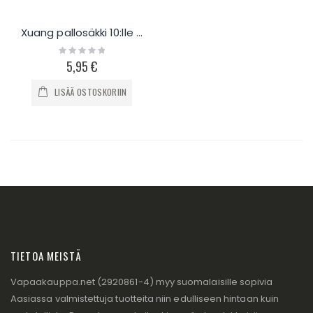
Xuang pallosäkki 10:lle pallolle
Rating:
0%
5,95 €
LISÄÄ OSTOSKORIIN
TIETOA MEISTÄ
Vapaakauppa.net (2920861-4) myy suomalaisille sopivia
Aasiassa valmistettuja tuotteita niin edulliseen hintaan kuin