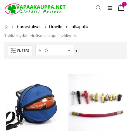
tuot
0
Toggle
Ostosko
Nav
Jalkapallo
Harrastukset
Urheilu
Täältä löydät edulliset jalkapallovälineet.
FILTERS
Laskevassa
järjestyksessä