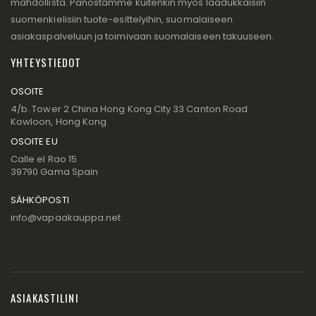
mahdollista. Panostamme kuitenkin myös laadukkaisiin
suomenkielisiin tuote-esittelyihin, suomalaiseen
asiakaspalveluun ja toimivaan suomalaiseen takuuseen.
YHTEYSTIEDOT
OSOITE
4/b. Tower 2 China Hong Kong City 33 Canton Road
Kowloon, Hong Kong
OSOITE EU
Calle el Rao 15
39790 Gama Spain
SÄHKÖPOSTI
info@vapaakauppa.net
ASIAKASTILINI