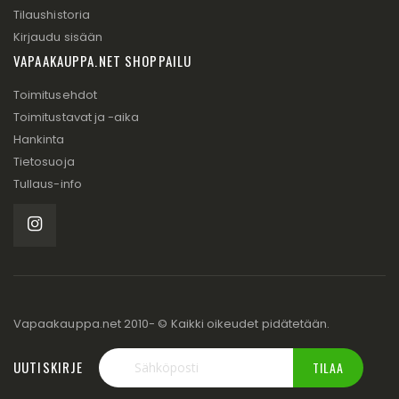
Tilaushistoria
Kirjaudu sisään
VAPAAKAUPPA.NET SHOPPAILU
Toimitusehdot
Toimitustavat ja -aika
Hankinta
Tietosuoja
Tullaus-info
Vapaakauppa.net 2010- © Kaikki oikeudet pidätetään.
UUTISKIRJE
TILAA