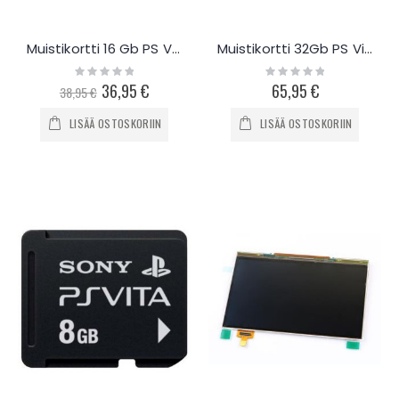
Muistikortti 16 Gb PS Vita
Muistikortti 32Gb PS Vita
Rating:
Rating:
0%
0%
Special
36,95 €
65,95 €
38,95 €
Price
LISÄÄ OSTOSKORIIN
LISÄÄ OSTOSKORIIN