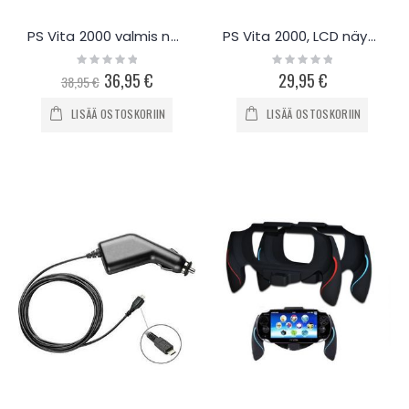
PS Vita 2000 valmis näyttömoduuli
PS Vita 2000, LCD näyttö
Rating:
Rating:
0%
0%
Special
36,95 €
29,95 €
38,95 €
Price
LISÄÄ OSTOSKORIIN
LISÄÄ OSTOSKORIIN