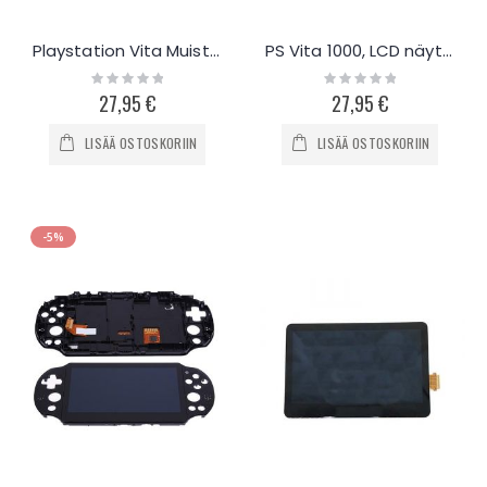
Playstation Vita Muistikortti 8GB
PS Vita 1000, LCD näyttö
Rating:
Rating:
0%
0%
27,95 €
27,95 €
LISÄÄ OSTOSKORIIN
LISÄÄ OSTOSKORIIN
-5%