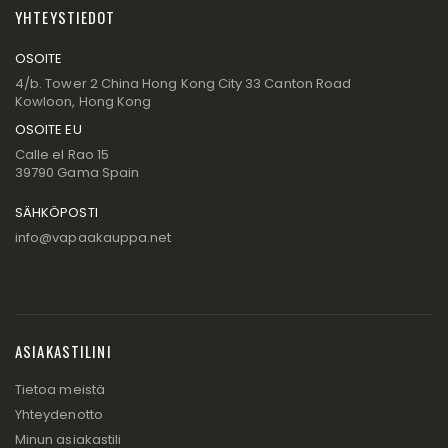
YHTEYSTIEDOT
OSOITE
4/b. Tower 2 China Hong Kong City 33 Canton Road
Kowloon, Hong Kong
OSOITE EU
Calle el Rao 15
39790 Gama Spain
SÄHKÖPOSTI
info@vapaakauppa.net
ASIAKASTILINI
Tietoa meistä
Yhteydenotto
Minun asiakastili