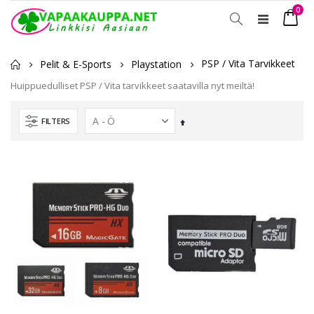
tuot
0
Toggle
Ostosko
Nav
PSP / Vita Tarvikkeet
Pelit & E-Sports
Playstation
Huippuedulliset PSP / Vita tarvikkeet saatavilla nyt meiltä!
FILTERS
Laskevassa
järjestyksessä