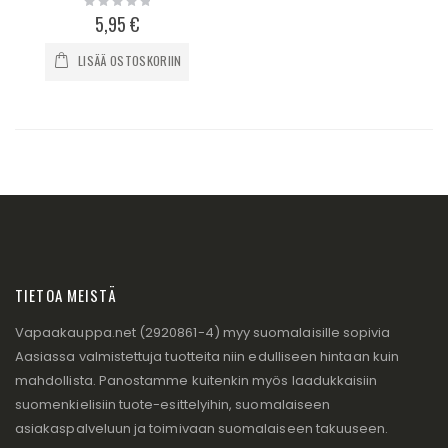
0%
5,95 €
LISÄÄ OSTOSKORIIN
TIETOA MEISTÄ
Vapaakauppa.net (2920861-4) myy suomalaisille sopivia
Aasiassa valmistettuja tuotteita niin edulliseen hintaan kuin
mahdollista. Panostamme kuitenkin myös laadukkaisiin
suomenkielisiin tuote-esittelyihin, suomalaiseen
asiakaspalveluun ja toimivaan suomalaiseen takuuseen.