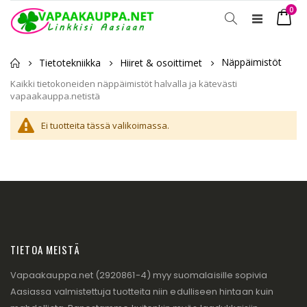
tuot
0
Toggle
Ostosko
Nav
Näppäimistöt
Tietotekniikka
Hiiret & osoittimet
Kaikki tietokoneiden näppäimistöt halvalla ja kätevästi
vapaakauppa.netistä
Ei tuotteita tässä valikoimassa.
TIETOA MEISTÄ
Vapaakauppa.net (2920861-4) myy suomalaisille sopivia
Aasiassa valmistettuja tuotteita niin edulliseen hintaan kuin