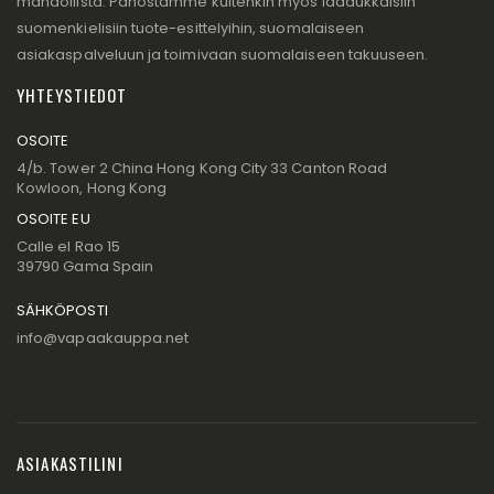
mahdollista. Panostamme kuitenkin myös laadukkaisiin
suomenkielisiin tuote-esittelyihin, suomalaiseen
asiakaspalveluun ja toimivaan suomalaiseen takuuseen.
YHTEYSTIEDOT
OSOITE
4/b. Tower 2 China Hong Kong City 33 Canton Road
Kowloon, Hong Kong
OSOITE EU
Calle el Rao 15
39790 Gama Spain
SÄHKÖPOSTI
info@vapaakauppa.net
ASIAKASTILINI