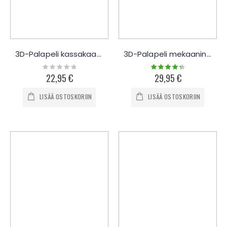
3D-Palapeli kassakaappi
3D-Palapeli mekaaninen talletuskaappi
Rating:
Rating:
0%
90%
22,95 €
29,95 €
LISÄÄ OSTOSKORIIN
LISÄÄ OSTOSKORIIN