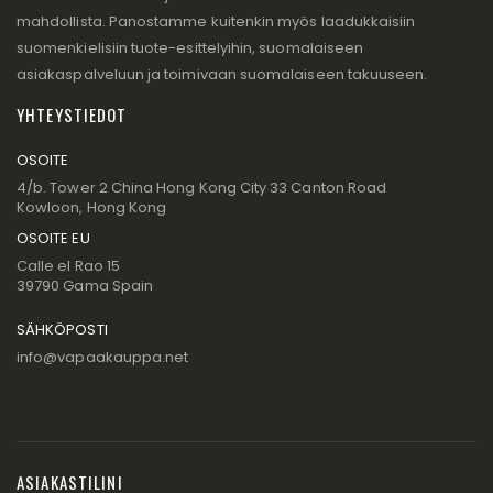
mahdollista. Panostamme kuitenkin myös laadukkaisiin
suomenkielisiin tuote-esittelyihin, suomalaiseen
asiakaspalveluun ja toimivaan suomalaiseen takuuseen.
YHTEYSTIEDOT
OSOITE
4/b. Tower 2 China Hong Kong City 33 Canton Road
Kowloon, Hong Kong
OSOITE EU
Calle el Rao 15
39790 Gama Spain
SÄHKÖPOSTI
info@vapaakauppa.net
ASIAKASTILINI