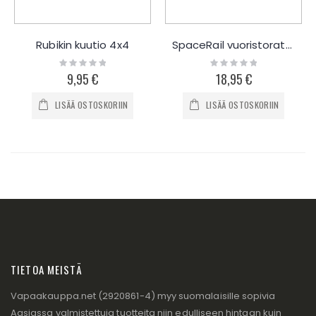
Rubikin kuutio 4x4
SpaceRail vuoristorata 2.5m
Rating:
Rating:
0%
0%
9,95 €
18,95 €
LISÄÄ OSTOSKORIIN
LISÄÄ OSTOSKORIIN
TIETOA MEISTÄ
Vapaakauppa.net (2920861-4) myy suomalaisille sopivia
Aasiassa valmistettuja tuotteita niin edulliseen hintaan kuin