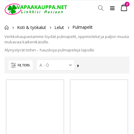
tuot
0
Toggle
Ostosko
Nav
Pulmapelit
Koti & työkalut
Lelut
Verkkokaupastamme löydät pulmapelit, oppimislelut ja paljon muuta
mukavaa kaikenikäisille.
Älynystyrät töihin – hauskoja pulmapelejä lapsille
FILTERS
Laskevassa
järjestyksessä