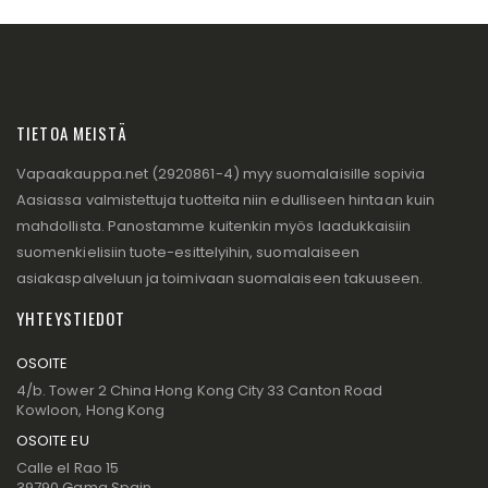
TIETOA MEISTÄ
Vapaakauppa.net (2920861-4) myy suomalaisille sopivia
Aasiassa valmistettuja tuotteita niin edulliseen hintaan kuin
mahdollista. Panostamme kuitenkin myös laadukkaisiin
suomenkielisiin tuote-esittelyihin, suomalaiseen
asiakaspalveluun ja toimivaan suomalaiseen takuuseen.
YHTEYSTIEDOT
OSOITE
4/b. Tower 2 China Hong Kong City 33 Canton Road
Kowloon, Hong Kong
OSOITE EU
Calle el Rao 15
39790 Gama Spain