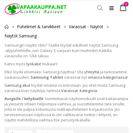
tuot
0
Toggle
Ostosko
Nav
Puhelimet & tarvikkeet
Varaosat - Näytöt
Näytöt Samsung
Samsungin näyttö rikki? Täältä löydät edulliset näytöt Samsung
-älypuhelimille, niin Galaxy S-sarjaan kuin muihinkin.Kaikilla
varaosilla on 12kk takuu.
Katso myös
työkalut
mukaan!
Etkö löydä etsimääsi Samsung näyttöä? Ota
yhteyttä
ja tarkistamme
saatavuuden.
Samsung Tablet
varaosat nyt
omassa kategoriassa
!
Samsung akut
löydät omasta osastostaan. Jos etsit muita Samsung
varaosia kuin näyttöjä, tarkista
Varaosat -kategoria
.
Rungolla / kehyksellä
toimitettavat näyttömoduulit ovat kattavampia
ja yleisesti ottaen helpompia vaihtaa, ja suosittelemme tätä sinulle,
jolla ei ole paljoa kokemusta matkapuhelimien korjauksesta. Jos
tarvitsemassasi näytössä ei ole valittavana
runkoa / kehystä
, on
näyttö mahdollista vaihtaa itse perustyökaluilla.