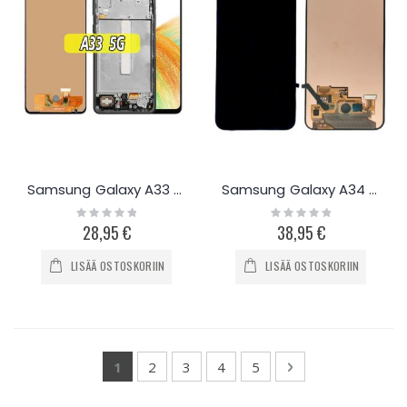
Samsung Galaxy A33 5G näyttö
Samsung Galaxy A34 5G näyttö
Rating:
Rating:
0%
0%
28,95 €
38,95 €
LISÄÄ OSTOSKORIIN
LISÄÄ OSTOSKORIIN
Page
You're currently reading page
Page
Page
Page
Page
Page
Seuraava
1
2
3
4
5