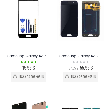
Samsung Galaxy A3 2017 Näytönlasi ja työkalut
Samsung Galaxy A3 2017 näyttö ja kosketuspaneeli
Rating:
Rating:
100%
0%
15,95 €
Special
55,95 €
57,95 €
Price
LISÄÄ OSTOSKORIIN
LISÄÄ OSTOSKORIIN