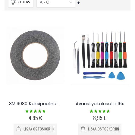
FILTERS
Laskevassa
järjestyksessä
3M 9080 Kaksipuolinen teippi
Avaustyökalusetti 16x
Rating:
Rating:
100%
95%
4,95 €
8,95 €
LISÄÄ OSTOSKORIIN
LISÄÄ OSTOSKORIIN