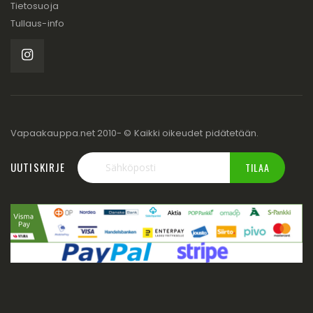
Tietosuoja
Tullaus-info
Vapaakauppa.net 2010- © Kaikki oikeudet pidätetään.
UUTISKIRJE
TILAA