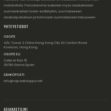
mahdollista. Panostamme kuitenkin myös laadukkaisiin
suomenkielisiin tuote-esittelyihin, suomalaiseen
asiakaspalveluun ja toimivaan suomalaiseen takuuseen.
YHTEYSTIEDOT
OSOITE
4/b. Tower 2 China Hong Kong City 33 Canton Road
Kowloon, Hong Kong
OSOITE EU
Calle el Rao 15
39790 Gama Spain
SÄHKÖPOSTI
info@vapaakauppa.net
ASIAKASTILINI