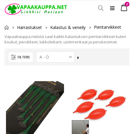
tuot
0
Toggle
Ostosko
Nav
Pientarvikkeet
Harrastukset
Kalastus & veneily
Vapaakauppa.netistä saat kaikki kalastuksen pientarvikkeet kuten
koukut, perukkeet, lukkoleikarit, uistinrenkaat ja perukesiimat.
FILTERS
Laskevassa
järjestyksessä