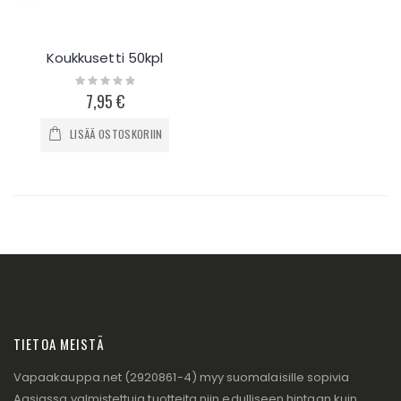
Koukkusetti 50kpl
Rating:
0%
7,95 €
LISÄÄ OSTOSKORIIN
TIETOA MEISTÄ
Vapaakauppa.net (2920861-4) myy suomalaisille sopivia
Aasiassa valmistettuja tuotteita niin edulliseen hintaan kuin