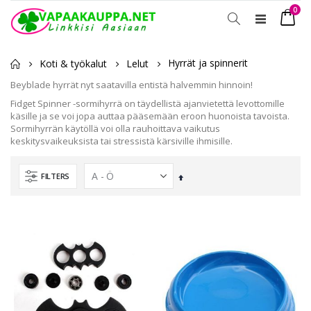
tuot
0
Toggle
Ostosko
Nav
Hyrrät ja spinnerit
Koti & työkalut
Lelut
Beyblade hyrrät nyt saatavilla entistä halvemmin hinnoin!
Fidget Spinner -sormihyrrä on täydellistä ajanvietettä levottomille
käsille ja se voi jopa auttaa pääsemään eroon huonoista tavoista.
Sormihyrrän käytöllä voi olla rauhoittava vaikutus
keskitysvaikeuksista tai stressistä kärsiville ihmisille.
FILTERS
Laskevassa
järjestyksessä