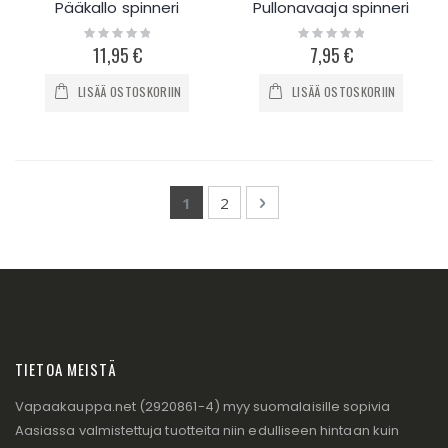
Pääkallo spinneri
Pullonavaaja spinneri
Rating:
Rating:
0%
0%
11,95 €
7,95 €
LISÄÄ OSTOSKORIIN
LISÄÄ OSTOSKORIIN
Page
You're currently reading page
Page
Page
Seuraava
1
2
TIETOA MEISTÄ
Vapaakauppa.net (2920861-4) myy suomalaisille sopivia
Aasiassa valmistettuja tuotteita niin edulliseen hintaan kuin