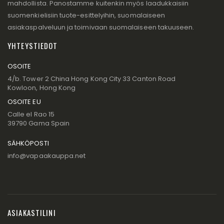
mahdollista. Panostamme kuitenkin myös laadukkaisiin
suomenkielisiin tuote-esittelyihin, suomalaiseen
asiakaspalveluun ja toimivaan suomalaiseen takuuseen.
YHTEYSTIEDOT
OSOITE
4/b. Tower 2 China Hong Kong City 33 Canton Road
Kowloon, Hong Kong
OSOITE EU
Calle el Rao 15
39790 Gama Spain
SÄHKÖPOSTI
info@vapaakauppa.net
ASIAKASTILINI