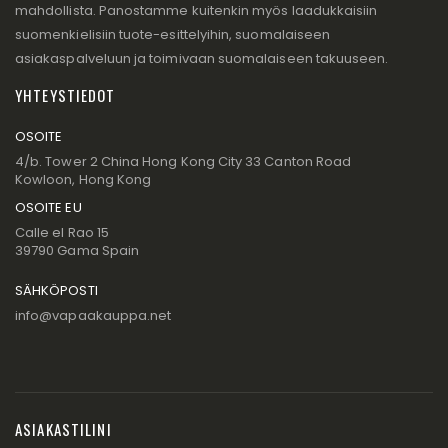
mahdollista. Panostamme kuitenkin myös laadukkaisiin
suomenkielisiin tuote-esittelyihin, suomalaiseen
asiakaspalveluun ja toimivaan suomalaiseen takuuseen.
YHTEYSTIEDOT
OSOITE
4/b. Tower 2 China Hong Kong City 33 Canton Road
Kowloon, Hong Kong
OSOITE EU
Calle el Rao 15
39790 Gama Spain
SÄHKÖPOSTI
info@vapaakauppa.net
ASIAKASTILINI