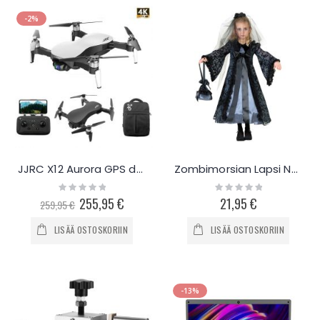
-2%
JJRC X12 Aurora GPS drone 3-akseli gimbaalilla
Zombimorsian Lapsi Naamiaisasu
Rating:
Rating:
0%
0%
Special
255,95 €
21,95 €
259,95 €
Price
LISÄÄ OSTOSKORIIN
LISÄÄ OSTOSKORIIN
-13%