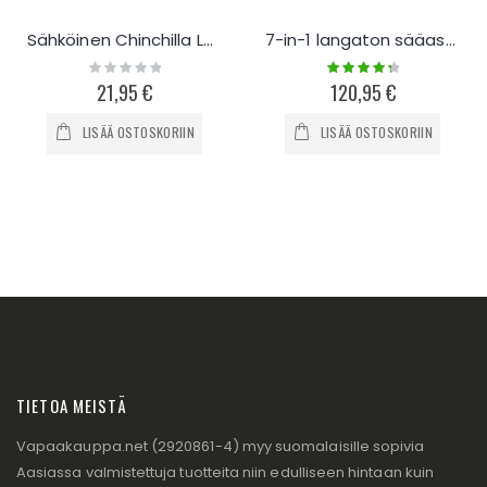
Sähköinen Chinchilla Lasten Naamiaisasu
7-in-1 langaton sääasema
Rating:
Rating:
0%
90%
21,95 €
120,95 €
LISÄÄ OSTOSKORIIN
LISÄÄ OSTOSKORIIN
TIETOA MEISTÄ
Vapaakauppa.net (2920861-4) myy suomalaisille sopivia
Aasiassa valmistettuja tuotteita niin edulliseen hintaan kuin