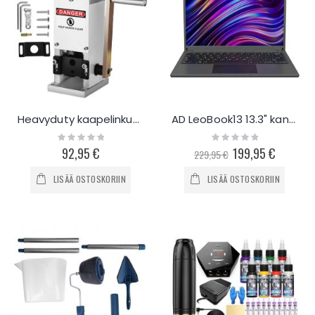
Heavyduty kaapelinkuorija 1,5–25 mm
AD LeoBook13 13.3" kannettava Win 10
Rating:
Rating:
0%
0%
92,95 €
Special
199,95 €
229,95 €
Price
LISÄÄ OSTOSKORIIN
LISÄÄ OSTOSKORIIN