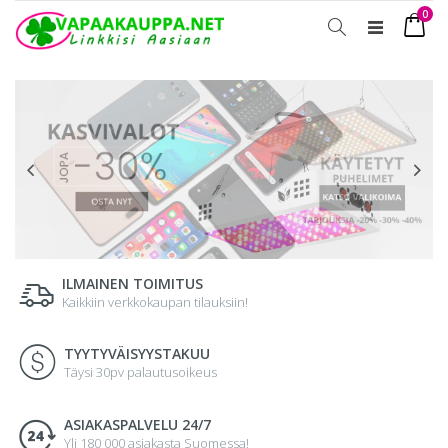
tuot
0
Toggle
Ostosko
Nav
ILMAINEN TOIMITUS
Kaikkiin verkkokaupan tilauksiin!
TYYTYVÄISYYSTAKUU
Täysi 30pv palautusoikeus
ASIAKASPALVELU 24/7
Yli 180 000 asiakasta Suomessa!