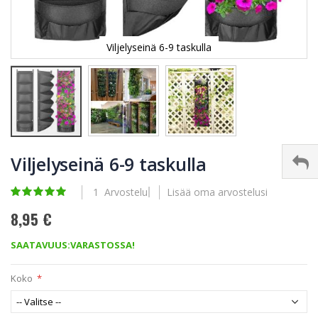
Viljelyseinä 6-9 taskulla
Skip
to
Viljelyseinä 6-9 taskulla
the
beginning
Rating:
1
Arvostelu
Lisää oma arvostelusi
of
100
100
% of
the
8,95 €
images
gallery
SAATAVUUS:
VARASTOSSA!
Koko