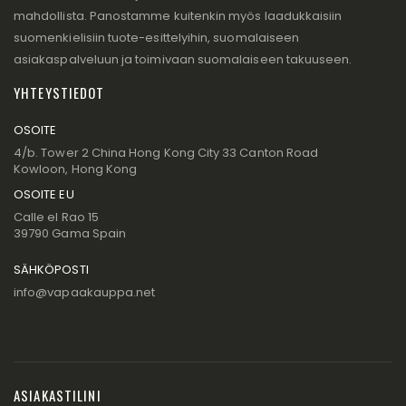
mahdollista. Panostamme kuitenkin myös laadukkaisiin
suomenkielisiin tuote-esittelyihin, suomalaiseen
asiakaspalveluun ja toimivaan suomalaiseen takuuseen.
YHTEYSTIEDOT
OSOITE
4/b. Tower 2 China Hong Kong City 33 Canton Road
Kowloon, Hong Kong
OSOITE EU
Calle el Rao 15
39790 Gama Spain
SÄHKÖPOSTI
info@vapaakauppa.net
ASIAKASTILINI