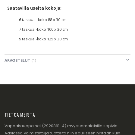
Saatavilla useita kokoja:
6 taskua - koko 88 x 30 cm
7 taskua -koko 100 x 30 cm
9 taskua -koko 125 x 30 cm
ARVOSTELUT
1
TIETOA MEISTÄ
Vapaakauppa.net (2920861-4) myy suomalaisille sopivia
Aasiassa valmistettuja tuotteita niin edulliseen hintaan kuin