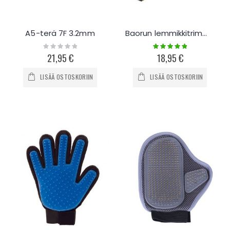
A5-terä 7F 3.2mm
Baorun lemmikkitrimmeri
Rating:
Rating:
0%
100%
21,95 €
18,95 €
LISÄÄ OSTOSKORIIN
LISÄÄ OSTOSKORIIN