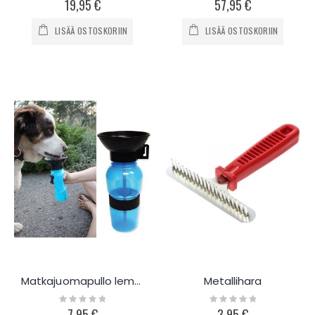
19,95 €
57,95 €
LISÄÄ OSTOSKORIIN
LISÄÄ OSTOSKORIIN
Matkajuomapullo lemmikille
Metallihara
Rating:
Rating:
0%
0%
7,95 €
3,95 €