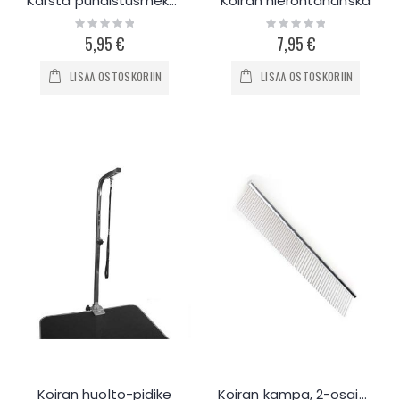
Karsta puhdistusmekanismilla
Koiran hierontahanska
Rating:
Rating:
0%
0%
5,95 €
7,95 €
LISÄÄ OSTOSKORIIN
LISÄÄ OSTOSKORIIN
Koiran huolto-pidike
Koiran kampa, 2-osainen