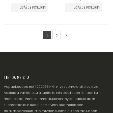
LISÄÄ OSTOSKORIIN
LISÄÄ OSTOSKORIIN
Page
You're currently reading page
Page
Page
Seuraava
1
2
TIETOA MEISTÄ
Vapaakauppa.net (2920861-4) myy suomalaisille sopivia
Aasiassa valmistettuja tuotteita niin edulliseen hintaan kuin
mahdollista. Panostamme kuitenkin myös laadukkaisiin
suomenkielisiin tuote-esittelyihin, suomalaiseen
asiakaspalveluun ja toimivaan suomalaiseen takuuseen.