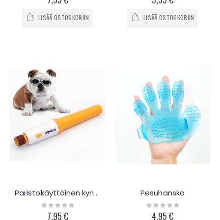
LISÄÄ OSTOSKORIIN
LISÄÄ OSTOSKORIIN
Paristokäyttöinen kynsileikkuri
Pesuhanska
Rating:
Rating:
0%
0%
7,95 €
4,95 €