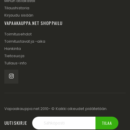
Minun asiakastili
Tilaushistoria
Kirjaudu sisään
VAPAAKAUPPA.NET SHOPPAILU
Toimitusehdot
Toimitustavat ja -aika
Hankinta
Tietosuoja
Tullaus-info
Vapaakauppa.net 2010- © Kaikki oikeudet pidätetään.
UUTISKIRJE
TILAA