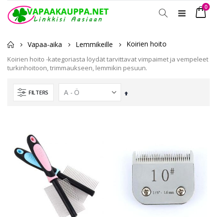
tuot
0
Toggle
Ostosko
Nav
Koirien hoito
Vapaa-aika
Lemmikeille
Koirien hoito -kategoriasta löydät tarvittavat vimpaimet ja vempeleet
turkinhoitoon, trimmaukseen, lemmikin pesuun.
FILTERS
Laskevassa
järjestyksessä