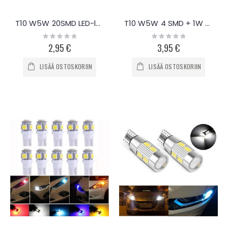
T10 W5W 20SMD LED-lasikantapolttimo, 2kpl
T10 W5W 4 SMD + 1W Chip-LED polttimo, 2kpl
Rating:
Rating:
0%
0%
2,95 €
3,95 €
LISÄÄ OSTOSKORIIN
LISÄÄ OSTOSKORIIN