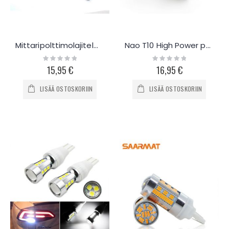
Mittaripolttimolajitelma T5+T10 40kpl
Nao T10 High Power polttimo 12/24V, 2kpl
Rating:
Rating:
0%
0%
15,95 €
16,95 €
LISÄÄ OSTOSKORIIN
LISÄÄ OSTOSKORIIN