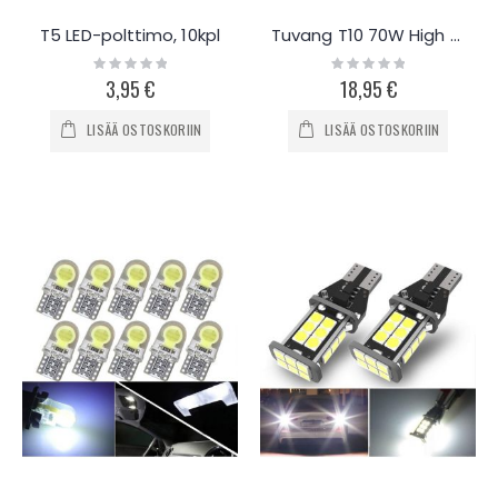
T5 LED-polttimo, 10kpl
Tuvang T10 70W High Power polttimo, 2kpl
Rating:
Rating:
0%
0%
3,95 €
18,95 €
LISÄÄ OSTOSKORIIN
LISÄÄ OSTOSKORIIN