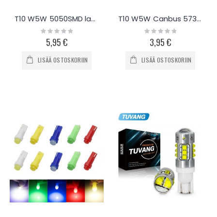
T10 W5W 5050SMD lasikantapolttimo, 10kpl
T10 W5W Canbus 5730 lasikantapolttimo, 2kpl
Rating:
Rating:
0%
0%
5,95 €
3,95 €
LISÄÄ OSTOSKORIIN
LISÄÄ OSTOSKORIIN