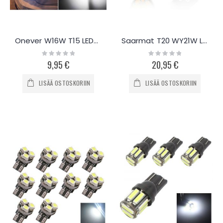
Onever W16W T15 LED-polttimo, 2kpl
Saarmat T20 WY21W LED-polttimo, 2kpl
Rating:
Rating:
0%
0%
9,95 €
20,95 €
LISÄÄ OSTOSKORIIN
LISÄÄ OSTOSKORIIN