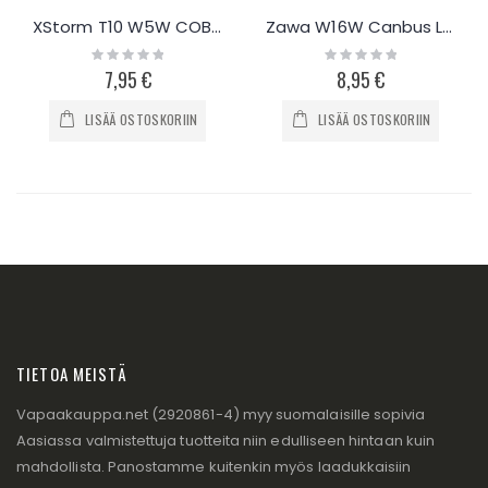
XStorm T10 W5W COB LED-polttimo, 10kpl
Zawa W16W Canbus LED-polttimo, 2kpl
Rating:
Rating:
0%
0%
7,95 €
8,95 €
LISÄÄ OSTOSKORIIN
LISÄÄ OSTOSKORIIN
TIETOA MEISTÄ
Vapaakauppa.net (2920861-4) myy suomalaisille sopivia
Aasiassa valmistettuja tuotteita niin edulliseen hintaan kuin
mahdollista. Panostamme kuitenkin myös laadukkaisiin