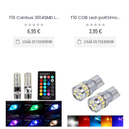
T10 Canbus 3014SMD LED-polttimo, 2kpl
T10 COB Led-polttimo + BA9S Adapteri
Rating:
Rating:
0%
0%
6,95 €
3,95 €
LISÄÄ OSTOSKORIIN
LISÄÄ OSTOSKORIIN