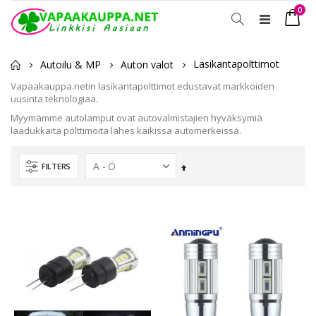
tuot
0
Toggle
Ostosko
Nav
Lasikantapolttimot
Autoilu & MP
Auton valot
Vapaakauppa.netin lasikantapolttimot edustavat markkoiden
uusinta teknologiaa.
Myymämme autolamput ovat autovalmistajien hyväksymiä
laadukkaita polttimoita lähes kaikissa automerkeissä.
FILTERS
Laskevassa
järjestyksessä