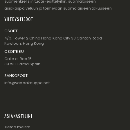
suomenkielisiin tuote-esittelyihin, suomalaiseen
asiakaspalveluun ja toimivaan suomalaiseen takuuseen.
YHTEYSTIEDOT
OSOITE
4/b. Tower 2 China Hong Kong City 33 Canton Road
Kowloon, Hong Kong
OSOITE EU
Calle el Rao 15
39790 Gama Spain
SÄHKÖPOSTI
info@vapaakauppa.net
ASIAKASTILINI
Tietoa meistä