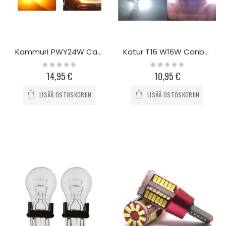
Kammuri PWY24W Canbus LED-polttimo, 2kpl
Katur T16 W16W Canbus LED-polttimo, 2kpl
Rating:
Rating:
0%
0%
14,95 €
10,95 €
LISÄÄ OSTOSKORIIN
LISÄÄ OSTOSKORIIN