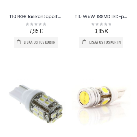
T10 RGB lasikantapolttimot kauko-ohjauksella
T10 W5W 18SMD LED-polttimo, 2kpl
Rating:
Rating:
0%
0%
7,95 €
3,95 €
LISÄÄ OSTOSKORIIN
LISÄÄ OSTOSKORIIN