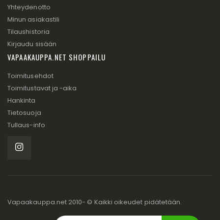
Yhteydenotto
Minun asiakastili
Tilaushistoria
Kirjaudu sisään
VAPAAKAUPPA.NET SHOPPAILU
Toimitusehdot
Toimitustavat ja -aika
Hankinta
Tietosuoja
Tullaus-info
Vapaakauppa.net 2010- © Kaikki oikeudet pidätetään.