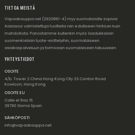
TIETOA MEISTÄ
Vapaakauppa.net (2920861-4) myy suomalaisille sopivia
Aasiassa valmistettuja tuotteita niin edulliseen hintaan kuin
mahdollista. Panostamme kuitenkin myös laadukkaisiin
suomenkielisiin tuote-esittelyihin, suomalaiseen
asiakaspalveluun ja toimivaan suomalaiseen takuuseen.
YHTEYSTIEDOT
OSOITE
4/b. Tower 2 China Hong Kong City 33 Canton Road
Kowloon, Hong Kong
OSOITE EU
Calle el Rao 15
39790 Gama Spain
SÄHKÖPOSTI
info@vapaakauppa.net