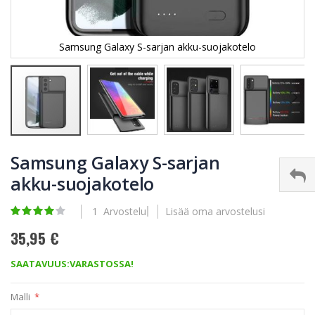
Samsung Galaxy S-sarjan akku-suojakotelo
Skip
to
Samsung Galaxy S-sarjan
the
akku-suojakotelo
beginning
of
the
Rating:
1
Arvostelu
Lisää oma arvostelusi
images
80
100
% of
gallery
35,95 €
SAATAVUUS:
VARASTOSSA!
Malli