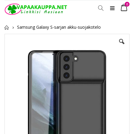
tuot
0
Toggle
Ostosko
Nav
Samsung Galaxy S-sarjan akku-suojakotelo
Skip
to
the
end
of
the
images
gallery