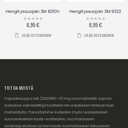
Hengityssuojain 3M 8210V
Hengityssuojain 3M 9322
Rating:
Rating:
0%
0%
6,95 €
6,95 €
LISÄÄ OSTOSKORIIN
LISÄÄ OSTOSKORIIN
TIETOA MEISTÄ
Vapaakauppa.net (2920861-4) myy suomalaisille sopivia
Aasiassa valmistettuja tuotteita niin edulliseen hintaan kuin
mahdollista. Panostamme kuitenkin myös laadukkaisiin
suomenkielisiin tuote-esittelyihin, suomalaiseen
asiakaspalveluun ja toimivaan suomalaiseen takuuseen.