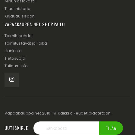
Minun asiakastili
Tilaushistoria
Kirjaudu sisään
VAPAAKAUPPA.NET SHOPPAILU
Toimitusehdot
Toimitustavat ja -aika
Hankinta
Tietosuoja
Tullaus-info
Vapaakauppa.net 2010- © Kaikki oikeudet pidätetään.
UUTISKIRJE
TILAA