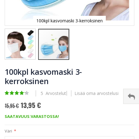
100kpl kasvomaski 3-kerroksinen
Skip
to
100kpl kasvomaski 3-
the
kerroksinen
beginning
of
the
Rating:
5
Arvostelut
Lisää oma arvostelusi
images
84
100
% of
gallery
13,95 €
15,95 €
SAATAVUUS:
VARASTOSSA!
Väri