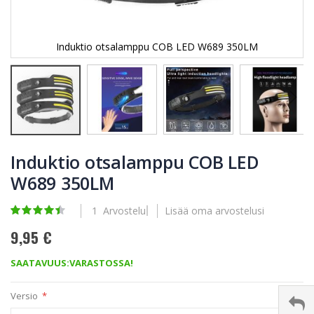
Induktio otsalamppu COB LED W689 350LM
Skip
to
Induktio otsalamppu COB LED
the
W689 350LM
beginning
of
the
Rating:
1
Arvostelu
Lisää oma arvostelusi
images
90
100
% of
gallery
9,95 €
SAATAVUUS:
VARASTOSSA!
Versio