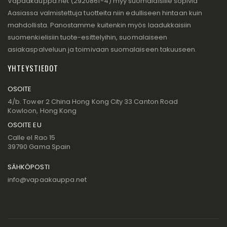
Vapaakauppa.net (2920861-4) myy suomalaisille sopivia
Aasiassa valmistettuja tuotteita niin edulliseen hintaan kuin
mahdollista. Panostamme kuitenkin myös laadukkaisiin
suomenkielisiin tuote-esittelyihin, suomalaiseen
asiakaspalveluun ja toimivaan suomalaiseen takuuseen.
YHTEYSTIEDOT
OSOITE
4/b. Tower 2 China Hong Kong City 33 Canton Road
Kowloon, Hong Kong
OSOITE EU
Calle el Rao 15
39790 Gama Spain
SÄHKÖPOSTI
info@vapaakauppa.net