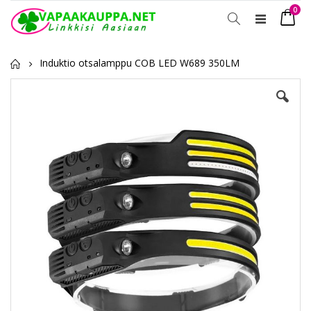
tuot
0
Toggle
Ostosko
Nav
Induktio otsalamppu COB LED W689 350LM
Skip
to
the
end
of
the
images
gallery